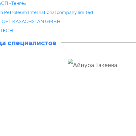
«СП «Тенге»
sh Petroleum International company limited
 OEL KASACHSTAN GMBH
STECH
а специалистов