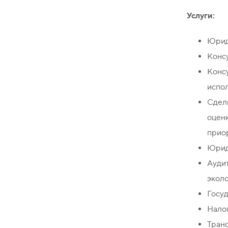
Услуги:
Юрид
Консу
Конс
испол
Сдел
оцен
прио
Юрид
Ауди
эколо
Госу
Налог
Транс