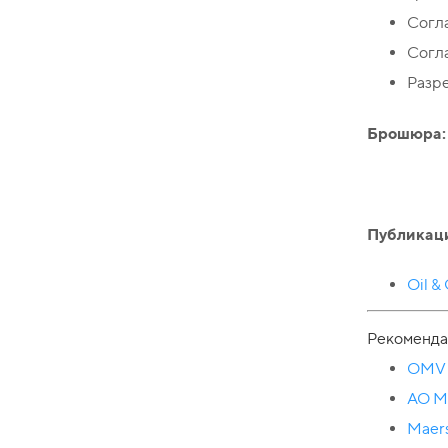
Согл
Согла
Разре
Брошюра:
Публикац
Oil &
Рекоменда
OMV 
АО М
Maers