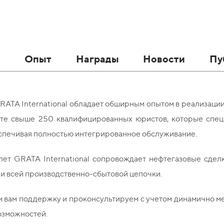
в
Опыт
Награды
Новости
Пу
ATA International обладает обширным опытом в реализации
те свыше 250 квалифицированных юристов, которые специ
спечивая полностью интегрированное обслуживание.
лет GRATA International сопровождает нефтегазовые сдел
и всей производственно-сбытовой цепочки.
 вам поддержку и проконсультируем с учетом динамично м
озможностей.