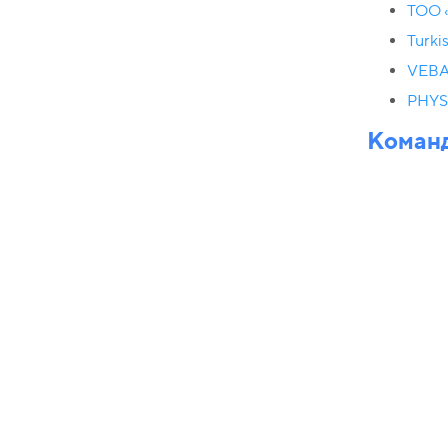
ТОО 
Turki
VEBA
PHY
Команд