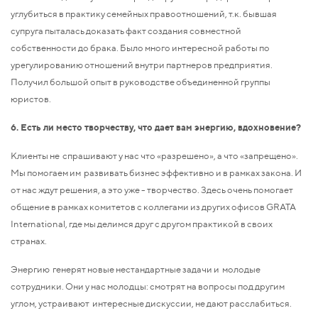
углубиться в практику семейных правоотношений, т.к. бывшая
супруга пыталась доказать факт создания совместной
собственности до брака. Было много интересной работы по
урегулированию отношений внутри партнеров предприятия.
Получил большой опыт в руководстве объединенной группы
юристов.
6. Есть ли место творчеству, что дает вам энергию, вдохновение?
Клиенты не спрашивают у нас что «разрешено», а что «запрещено».
Мы помогаем им развивать бизнес эффективно и в рамках закона. И
от нас ждут решения, а это уже - творчество. Здесь очень помогает
общение в рамках комитетов с коллегами из других офисов GRATA
International, где мы делимся друг с другом практикой в своих
странах.
Энергию генерят новые нестандартные задачи и молодые
сотрудники. Они у нас молодцы: смотрят на вопросы под другим
углом, устраивают интересные дискуссии, не дают расслабиться.