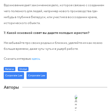
Вдохновение дает законченное дело, которое связано с созданием
чего полезного для людей, например нового производства где-
нибудь в глубинке Беларуси, или участие в воссоздании храма,
исторического объекта.
7. Какой основной совет вы дадите молодым юристам?
Не забывайте про своих родных и близких, уделяйте им как можно
больше времени, даже чуть-чуть и в ущерб работе.
Скачать интервью
здесь.
Belarus
Global
Corporate Law
Corporate Law
Авторы