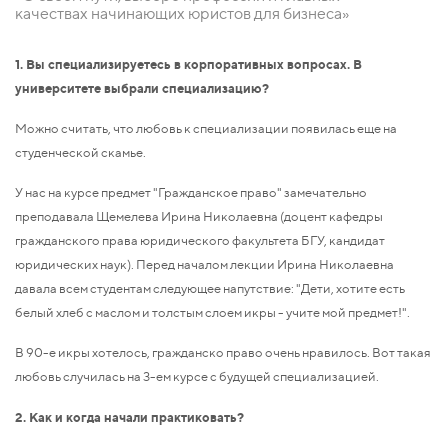
качествах начинающих юристов для бизнеса»
1. Вы специализируетесь в корпоративных вопросах. В
университете выбрали специализацию?
Можно считать, что любовь к специализации появилась еще на
студенческой скамье.
У нас на курсе предмет "Гражданское право" замечательно
преподавала Щемелева Ирина Николаевна (доцент кафедры
гражданского права юридического факультета БГУ, кандидат
юридических наук). Перед началом лекции Ирина Николаевна
давала всем студентам следующее напутствие: "Дети, хотите есть
белый хлеб с маслом и толстым слоем икры - учите мой предмет!".
В 90-е икры хотелось, гражданско право очень нравилось. Вот такая
любовь случилась на 3-ем курсе с будущей специализацией.
2. Как и когда начали практиковать?