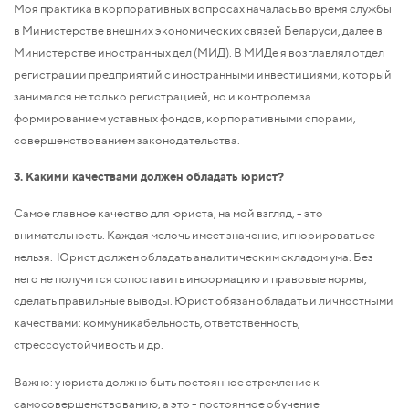
Моя практика в корпоративных вопросах началась во время службы
в Министерстве внешних экономических связей Беларуси, далее в
Министерстве иностранных дел (МИД). В МИДе я возглавлял отдел
регистрации предприятий с иностранными инвестициями, который
занимался не только регистрацией, но и контролем за
формированием уставных фондов, корпоративными спорами,
совершенствованием законодательства.
3. Какими качествами должен обладать юрист?
Самое главное качество для юриста, на мой взгляд, - это
внимательность. Каждая мелочь имеет значение, игнорировать ее
нельзя. Юрист должен обладать аналитическим складом ума. Без
него не получится сопоставить информацию и правовые нормы,
сделать правильные выводы. Юрист обязан обладать и личностными
качествами: коммуникабельность, ответственность,
стрессоустойчивость и др.
Важно: у юриста должно быть постоянное стремление к
самосовершенствованию, а это - постоянное обучение