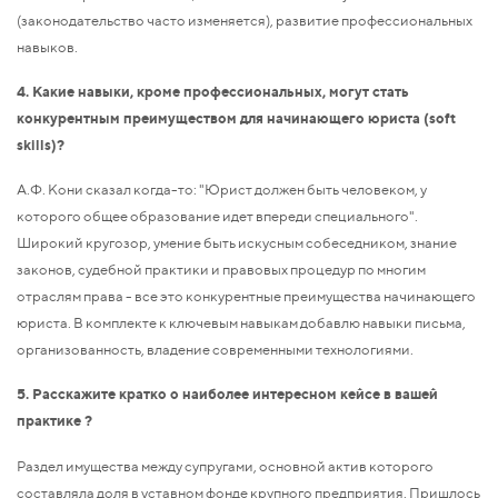
(законодательство часто изменяется), развитие профессиональных
навыков.
4. Какие навыки, кроме профессиональных, могут стать
конкурентным преимуществом для начинающего юриста (soft
skills)?
А.Ф. Кони сказал когда-то: "Юрист должен быть человеком, у
которого общее образование идет впереди специального".
Широкий кругозор, умение быть искусным собеседником, знание
законов, судебной практики и правовых процедур по многим
отраслям права - все это конкурентные преимущества начинающего
юриста. В комплекте к ключевым навыкам добавлю навыки письма,
организованность, владение современными технологиями.
5. Расскажите кратко о наиболее интересном кейсе в вашей
практике ?
Раздел имущества между супругами, основной актив которого
составляла доля в уставном фонде крупного предприятия. Пришлось