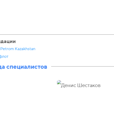
ндации
Petrom Kazakhstan
флот
а специалистов