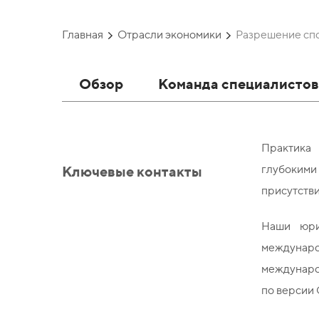
Главная
Отрасли экономики
Разрешение сп
Обзор
Команда специалисто
Практика 
Ключевые контакты
глубокими
присутств
Наши юри
междунаро
междунаро
по версии 