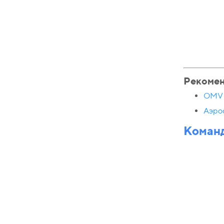
Рекоме
OMV 
Аэро
Команд