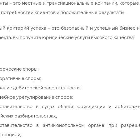
ты – это местные и транснациональные компании, которые 
 потребностей клиентов и положительные результаты.
ый критерий успеха – это безопасный и успешный бизнес н
екта, вы получите юридические услуги высокого качества.
ерческие споры;
оративные споры;
кание дебиторской задолженности;
дебное урегулирование споров;
ставительство в судах общей юрисдикции и арбитражны
йских разбирательствах;
ставительство в антимонопольном органе при разреше
уренцией;