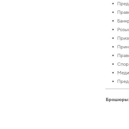
Предс
Право
Банкр
Розыс
Приз
Приня
Право
Спор
Меди
Предс
Брошюры