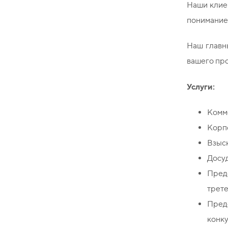
Наши клиен
понимание
Наш главн
вашего про
Услуги:
Комм
Корп
Взыс
Досу
Пред
трете
Пред
конк