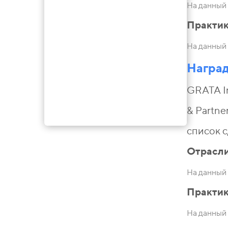
На данный 
Практи
На данный 
Награ
GRATA I
& Partne
список с
Отрасл
На данный 
Практи
На данный 