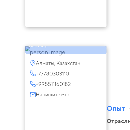
Айгуль Сабыр
Партнер
Алматы, Казахстан
+77780303110
+995511160182
Напишите мне
Опыт
Отрасл