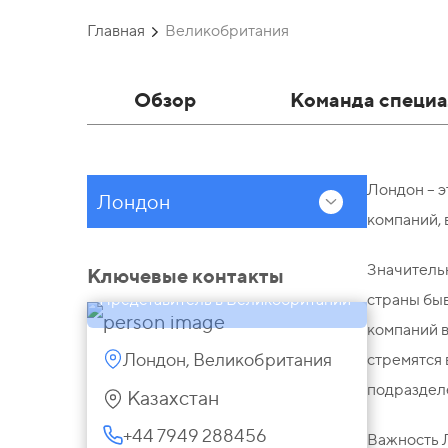
Главная
Великобритания
Обзор
Команда специа
Лондон – э
Лондон
компаний,
Алия Аралбаева
Партнер, Казахстан;
Значительн
Ключевые контакты
Представитель в Великобритании
страны быв
компаний в
Лондон, Великобритания
стремятся 
подраздел
Казахстан
+44 7949 288456
Важность 