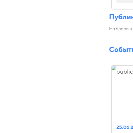
Публи
На данный 
Событ
25.06.