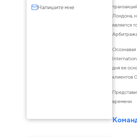
транзакций
Напишите мне
Лондона, н
является т
Арбитража 
Осознавая 
Internatio
дня ее осн
клиентов G
Представит
времени
Эндрю Гэмбл
Команд
Председатель Глобального
Совета GRATA International,