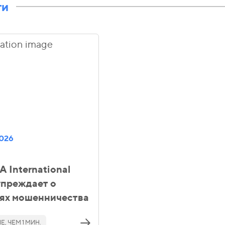
ти
2026
 International
упреждает о
ях мошенничества
, ЧЕМ 1 МИН.