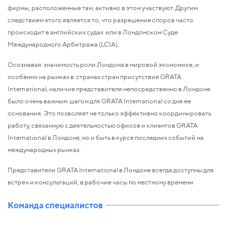
фирмы, расположенные там, активно в этом участвуют. Другим
следствием этого является то, что разрешение споров часто
происходит в английских судах или в Лондонском Суде
Международного Арбитража (LCIA).
Осознавая значимость роли Лондона в мировой экономике, и
особенно на рынках в странах стран присутствия GRATA
International, наличие представителя непосредственно в Лондоне
было очень важным шагом для GRATA International со дня ее
основания. Это позволяет не только эффективно координировать
работу, связанную с деятельностью офисов и клиентов GRATA
International в Лондоне, но и быть в курсе последних событий на
международных рынках.
Представители GRATA International в Лондоне всегда доступны для
встреч и консультаций, в рабочие часы по местному времени
Команда специалистов