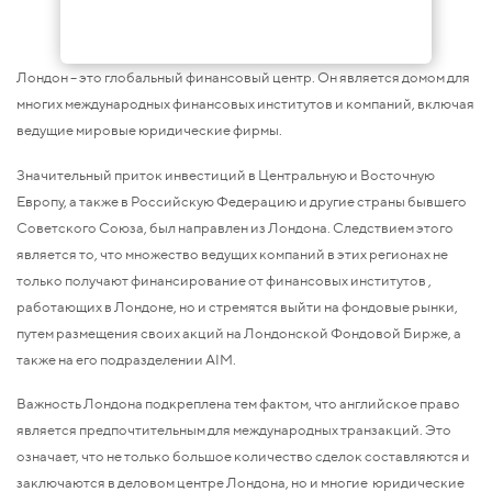
Лондон – это глобальный финансовый центр. Он является домом для
многих международных финансовых институтов и компаний, включая
ведущие мировые юридические фирмы.
Значительный приток инвестиций в Центральную и Восточную
Европу, а также в Российскую Федерацию и другие страны бывшего
Советского Союза, был направлен из Лондона. Следствием этого
является то, что множество ведущих компаний в этих регионах не
только получают финансирование от финансовых институтов ,
работающих в Лондоне, но и стремятся выйти на фондовые рынки,
путем размещения своих акций на Лондонской Фондовой Бирже, а
также на его подразделении AIM.
Важность Лондона подкреплена тем фактом, что английское право
является предпочтительным для международных транзакций. Это
означает, что не только большое количество сделок составляются и
заключаются в деловом центре Лондона, но и многие юридические