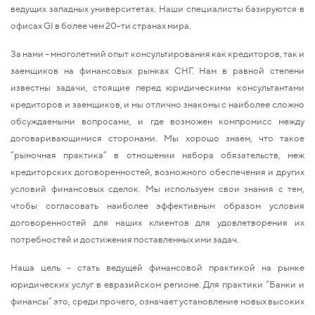
ведущих западных университетах. Наши специалисты базируются в
офисах GI в более чем 20-ти странах мира.
За нами – многолетний опыт консультирования как кредиторов, так и
заемщиков на финансовых рынках СНГ. Нам в равной степени
известны задачи, стоящие перед юридическими консультантами
кредиторов и заемщиков, и мы отлично знакомы с наиболее сложно
обсуждаемыми вопросами, и где возможен компромисс между
договаривающимися сторонами. Мы хорошо знаем, что такое
“рыночная практика” в отношении набора обязательств, меж
кредиторских договоренностей, возможного обеспечения и других
условий финансовых сделок. Мы используем свои знания с тем,
чтобы согласовать наиболее эффективным образом условия
договоренностей для наших клиентов для удовлетворения их
потребностей и достижения поставленных ими задач.
Наша цель - стать ведущей финансовой практикой на рынке
юридических услуг в евразийском регионе. Для практики “Банки и
финансы” это, среди прочего, означает установление новых высоких