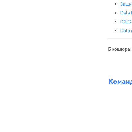
Защит
Data 
ICLG 
Data 
Брошюра:
Команд