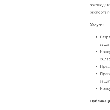
законодат
экспорта п
Услуги:
Разра
защи
Конс
облас
Пред
Право
защи
Конс
Публикац