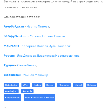
Вы можете посмотреть информацию по каждой из стран отдельно по
ссылкам в списке ниже.
Список стран и авторов:
Азербайджан
-
Наргис Тагиева
;
Беларусь
-
Антон Мозоль
,
Полина Сачава
;
Монголия
-
Болормаа Володя
,
Хулан Ганболд
;
Россия
-
Яна Дианова
,
Владислава Новокрещенова
;
Турция
-
Селин Челик
;
Узбекистан
-
Уринов Жавохир
.
Uzbekistan
UAE
Turkey
Russia
Mongolia
Global
Belarus
Azerbaijan
Armenia
Employment
Data Protection & Privacy