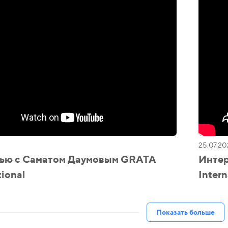
25.07.20
ью с Саматом Даумовым GRATA
Интер
tional
Intern
Показать больше