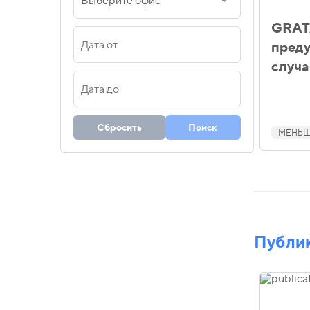
Выберите офис
GRATA
преду
случа
Сбросить
Поиск
МЕНЬШЕ
Публи