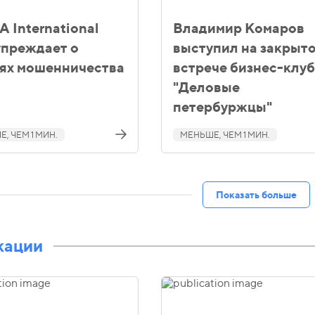
 International
Владимир Комаров
преждает о
выступил на закрыт
ях мошенничества
встрече бизнес-клу
"Деловые
петербуржцы"
, ЧЕМ 1 МИН.
МЕНЬШЕ, ЧЕМ 1 МИН.
Показать больше
кации