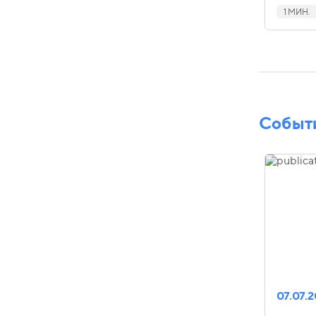
1 МИН.
Событ
07.07.