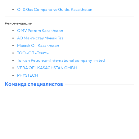
Oil & Gas Comparative Guide: Kazakhstan
Рекомендации
OMV Petrom Kazakhstan
АО Мангистау Мунай Газ
Maersk Oil Kazakhstan
ТОО «СП «Тенге»
Turkish Petroleum International company limited
VEBA OEL KASACHSTAN GMBH
PHYSTECH
Команда специалистов