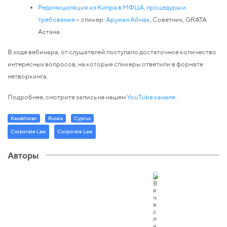
Редомициляция из Кипра в МФЦА, процедуры и
требования
– cпикер:
Аружан Аймак
, Советник, GRATA
Астана.
В ходе вебинара, от слушателей поступало достаточное количество
интересных вопросов, на которые спикеры ответили в формате
нетворкинга.
Подробнее, смотрите запись на нашем
YouTube канале
.
Kazakhstan
Russia
Cyprus
Corporate Law
Corporate Law
Авторы