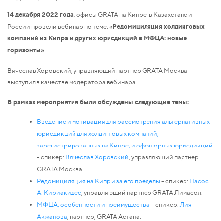
14 декабря 2022 года,
офисы GRATA на Кипре, в Казахстане и
России провели вебинар по теме:
«
Редомициляци
я
холдинговых
компаний из Кипра и других юрисдикций в МФЦА: новые
горизонты»
.
Вячеслав Хоровский, управляющий партнер GRATA Москва
выступил в качестве модератора вебинара.
В рамках мероприятия были обсуждены следующие темы:
Введение и мотивация для рассмотрения альтернативных
юрисдикций для холдинговых компаний,
зарегистрированных на Кипре, и оффшорных юрисдикций
- спикер:
Вячеслав Хоровский
, управляющий партнер
GRATA Москва.
Редомициляция на Кипр и за его пределы
- спикер:
Насос
А. Кириакидес
, управляющий партнер GRATA Лимасол.
МФЦА, особенности и преимущества
- cпикер:
Лия
Акжанова
, партнер, GRATA Астана.