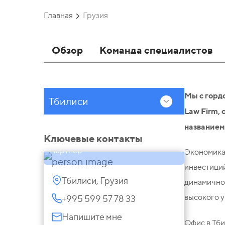
Главная
Грузия
Обзор
Команда специалистов
Мы с горд
Тбилиси
Law Firm,
названием
Иракли Кордзахия
Ключевые контакты
Партнер
Экономика 
инвестиций
Тбилиси, Грузия
динамично
высокого у
+995 599 57 78 33
Напишите мне
Офис в Тб