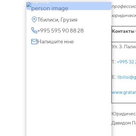
Партнер
профессио
юридически
Тбилиси, Грузия
+995 595 90 88 28
Контакты 
Напишите мне
Ул. З. Пал
T.:
+995 32 
E.:
tbilisi@
www.grata
Юридическа
Давидом П