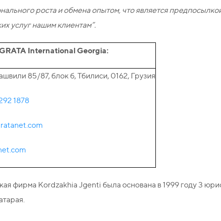
нального роста и обмена опытом, что является предпосылк
х услуг нашим клиентам”.
GRATA International Georgia:
иашвили 85/87, блок б, Тбилиси, 0162, Грузия
292 1878
gratanet.com
net.com
я фирма Kordzakhia Jgenti была основана в 1999 году 3 юр
атарая.