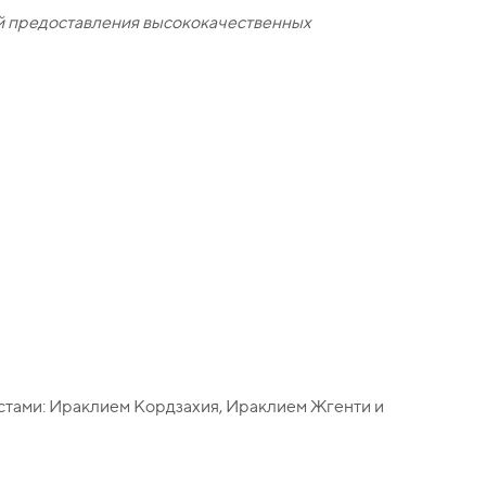
ой предоставления высококачественных
истами: Ираклием Кордзахия, Ираклием Жгенти и