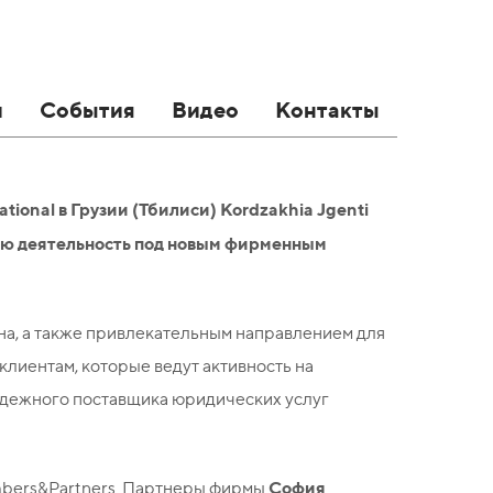
и
События
Видео
Контакты
ional в Грузии (Тбилиси) Kordzakhia Jgenti
ою деятельность под новым фирменным
на, а также привлекательным направлением для
клиентам, которые ведут активность на
адежного поставщика юридических услуг
София
mbers&Partners. Партнеры фирмы