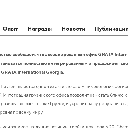
Опыт
Награды
Новости
Публикаци
остью сообщаем, что ассоциированный офис GRATA Internat
 становится полностью интегрированным и продолжает св
 GRATA International Georgia.
Грузии является одной из активно растущих экономик регио
. Интеграция грузинского офиса позволит нам стать ближе к 
 развивающемся рынке Грузии, и укрепит нашу репутацию н
ровня по всему миру.
илиси занимает ведущие позиции в рейтингах Legal500, Cha