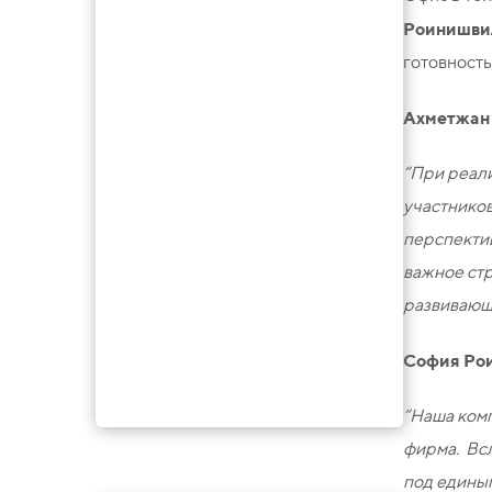
Роинишви
готовность
Ахметжан 
“При реали
участников
перспектив
важное ст
развивающ
София Рои
“Наша комп
фирма. Вс
София Роинишвили
под едины