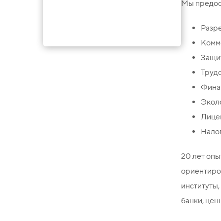
Мы предос
Разр
Комм
Защи
Трудо
Финан
Экол
Лице
Налог
20 лет опы
ориентиро
институты,
банки, цен