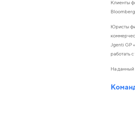
Клиенты фи
Bloomberg,
Юристы фир
коммерческ
Jgenti GP 
работать с
На данный 
Команд