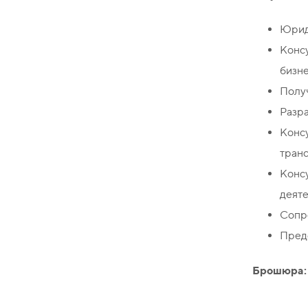
Юриди
Конс
бизне
Полу
Разра
Конс
тран
Конс
деяте
Сопро
Предс
Брошюра: