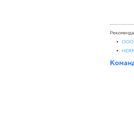
Рекоменда
ООО 
HERM
Команд