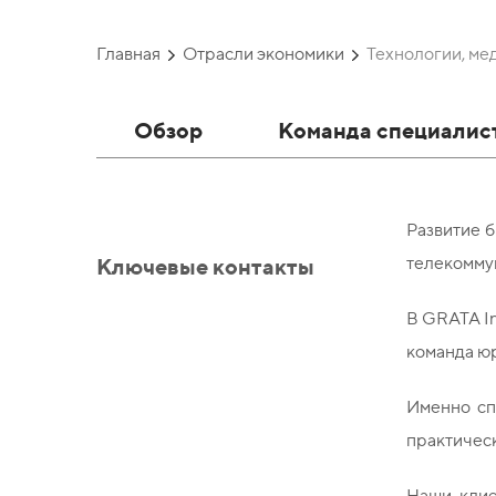
Главная
Отрасли экономики
Технологии, ме
Обзор
Команда специалис
Развитие б
Ключевые контакты
телекоммун
В GRATA In
команда юр
Именно сп
практическ
Наши клие