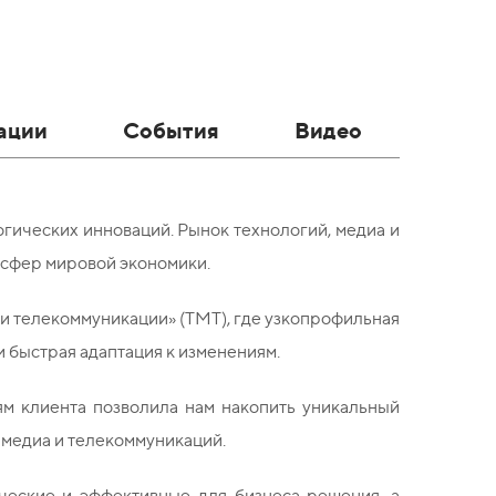
ации
События
Видео
огических инноваций. Рынок технологий, медиа и
 сфер мировой экономики.
 и телекоммуникации» (ТМТ), где узкопрофильная
и быстрая адаптация к изменениям.
м клиента позволила нам накопить уникальный
 медиа и телекоммуникаций.
ческие и эффективные для бизнеса решения, а