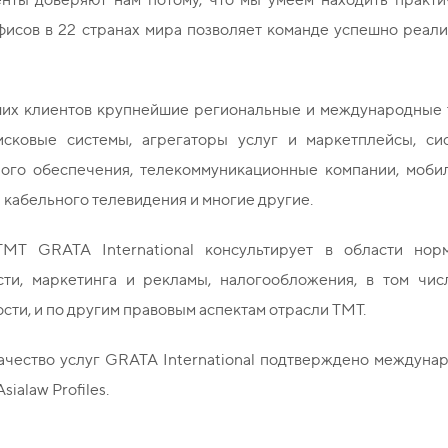
фисов в 22 странах мира позволяет команде успешно реал
их клиентов крупнейшие региональные и международные т
исковые системы, агрегаторы услуг и маркетплейсы, си
ого обеспечения, телекоммуникационные компании, моби
кабельного телевидения и многие другие.
МТ GRATA International консультирует в области норм
сти, маркетинга и рекламы, налогообложения, в том чи
сти, и по другим правовым аспектам отрасли ТМТ.
ачество услуг GRATA International подтверждено междуна
Asialaw Profiles.