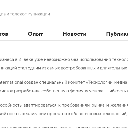
диа и телекоммуникации
тов
Опыт
Новости
Публик
изнеса в 21 веке уже невозможно без использования технол
икаций стал одним из самых востребованных и влиятельных
ternational создан специальный комитет «Технологии, медиа
истов разработала собственную формулу успеха – гибкость 
особность адаптироваться к требованиям рынка и желания
ий опыт в реализации проектов в области новых технологий,
нты доверяют нам потому, что мы умеем находить практи