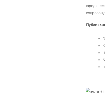
юридическ
сопровожд
Публикац
Г
К
Ш
Б
П