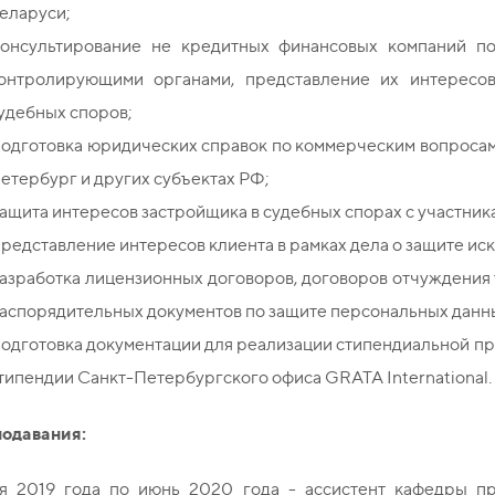
еларуси;
онсультирование не кредитных финансовых компаний по
онтролирующими органами, представление их интересо
удебных споров;
одготовка юридических справок по коммерческим вопросам д
етербург и других субъектах РФ;
ащита интересов застройщика в судебных спорах с участник
редставление интересов клиента в рамках дела о защите и
азработка лицензионных договоров, договоров отчуждения
аспорядительных документов по защите персональных данн
одготовка документации для реализации стипендиальной п
типендии Санкт-Петербургского офиса GRATA International.
одавания:
я 2019 года по июнь 2020 года - ассистент кафедры пр