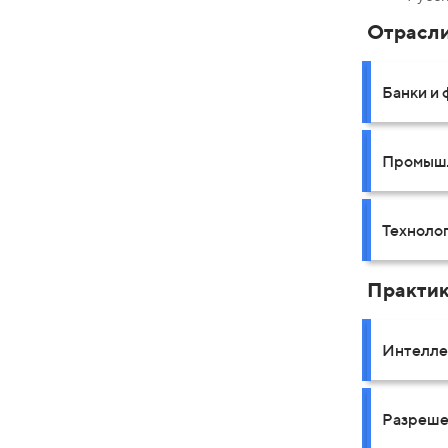
Отрасл
Банки и
Промышл
Технолог
Практи
Интелле
Разреше