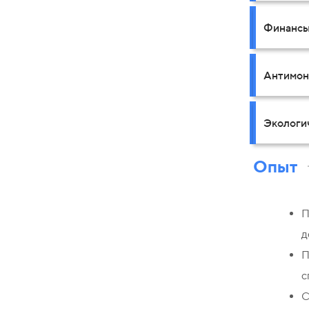
Финансы
Антимон
Экологи
Опыт
П
д
П
с
С