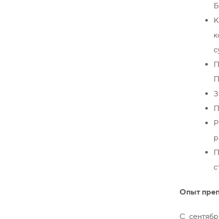
Б
К
к
с
П
П
З
П
Р
р
П
с
Опыт преп
С сентябр