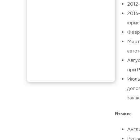
2012-
2016
юрис
Февра
Март
автот
Авгу
при Р
Июль
допо
заявк
Языки:
Англ
Русс