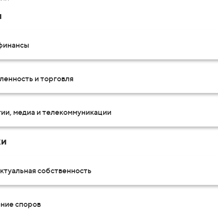
и
 финансы
енность и торговля
ии, медиа и телекоммуникации
ки
ктуальная собственность
ние споров