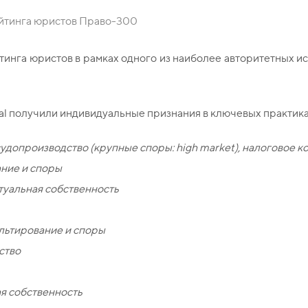
йтинга юристов Право-300
инга юристов в рамках одного из наиболее авторитетных 
al получили индивидуальные признания в ключевых практика
допроизводство (крупные споры: high market), налоговое к
ание и споры
уальная собственность
льтирование и споры
ство
я собственность