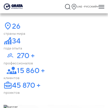
UAE - РУССКИЙ
26
страны мира
34
года опыта
270
+
профессионалов
15 860
+
клиентов
45 870
+
проектов