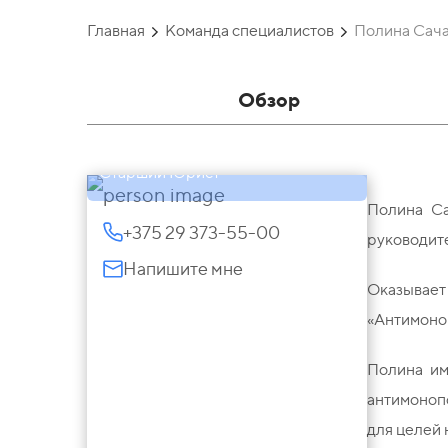
Главная
Команда специалистов
Полина Сач
Обзор
Полина Сачава
Старший Юрист
Полина Са
+375 29 373-55-00
руководит
Напишите мне
Оказывает
«Антимоноп
Полина им
антимоноп
для целей