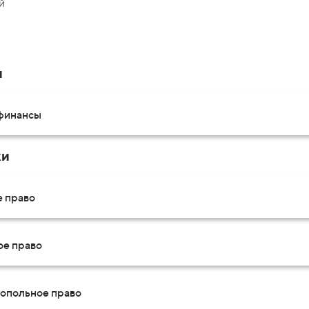
й
и
 финансы
ки
е право
ое право
опольное право