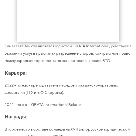
Елизавета Тенюта является юристом GRATA International, участвует в
оказании услуг в практиках разрешение споров, контрактное право,
международная торговля, таможенное право и право ВТО.
Карьера:
2022 – по н.в. - преподаватель кафедры гражданско-правовых
дисциплин (ГГУ им. Ф.Скорины);
2022 – по н.в. - GRATA International Belarus.
Награды:
Второе место в составе команды на XVII Белорусской юридической