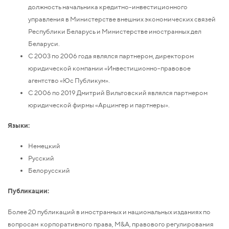
должность начальника кредитно-инвестиционного
управления в Министерстве внешних экономических связей
Республики Беларусь и Министерстве иностранных дел
Беларуси.
С 2003 по 2006 года являлся партнером, директором
юридической компании «Инвестиционно-правовое
агентство «Юс Публикум».
С 2006 по 2019 Дмитрий Вильтовский являлся партнером
юридической фирмы «Арцингер и партнеры».
Языки:
Немецкий
Русский
Белорусский
Публикации:
Более 20 публикаций в иностранных и национальных изданиях по
вопросам корпоративного права, М&A, правового регулирования