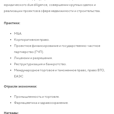
юридического due diligence, совершении крупных сделок и
реализации проектов в сфере недвижимости и строительства.
Практики:
М&А.
Корпоративное право.
Проектное финансирование и государственно-частное
партнерство (ГЧП).
Лицензии и разрешения.
Реструктуризация и банкротство.
Международное торговое и таможенное право, право ВТО,
ЕАЭС
Отрасли экономики:
Промышленность и торговля.
Фармацевтика и здравоохранение.
Награды: