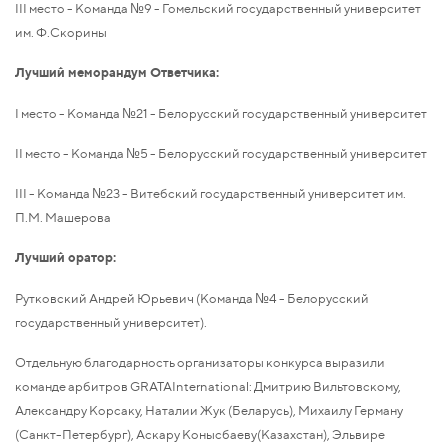
III место - Команда №9 - Гомельский государственный университет
им. Ф.Скорины
Лучший меморандум Ответчика:
I место - Команда №21 - Белорусский государственный университет
II место - Команда №5 - Белорусский государственный университет
III - Команда №23 - Витебский государственный университет им.
П.М. Машерова
Лучший оратор:
Рутковский Андрей Юрьевич (Команда №4 - Белорусский
государственный университет).
Отдельную благодарность организаторы конкурса выразили
команде арбитров GRATAInternational: Дмитрию Вильтовскому,
Александру Корсаку, Наталии Жук (Беларусь), Михаилу Герману
(Санкт-Петербург), Аскару Конысбаеву(Казахстан), Эльвире