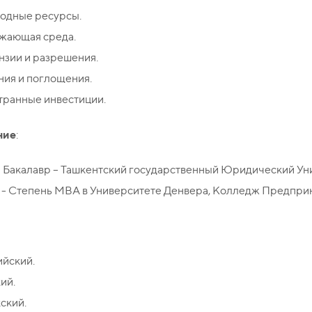
одные ресурсы.
жающая среда.
нзии и разрешения.
ния и поглощения.
транные инвестиции.
ние
:
 Бакалавр – Ташкентский государственный Юридический Уни
 - Степень MBA в Университете Денвера, Колледж Предприн
ийский.
ий.
ский.