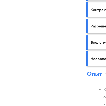
Контрак
Разреше
Экологи
Недропо
Опыт
К
с
У