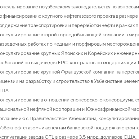
онсультирование по узбекскому законодательству по вопросам
о финансированию крупного нефтегазового проекта в размере
оддержание транспортировки и переработки нефти в рамках п
онсультирование второй горнодобывающей компании в мире
азведочных работах по медным и порфировым месторожден
онсультирование крупных Японских и Корейских инженерны
ребований по выдачи для EPC-контрактов по модернизации
онсультирование крупной Французской компании на перегов
ицензии на разработку и строительство в Узбекистане цемен
ША.
онсультирование в отношении спонсорского консорциума, с
ациональной нефтяной корпорации и Южноафриканской час
оглашению с Правительством Узбекистана, консультировани
Узбекнефтегазом» и аспектам банковской поддержки строите
ксплуатации завода GTL в размере 3,5 млрд. долларов США.