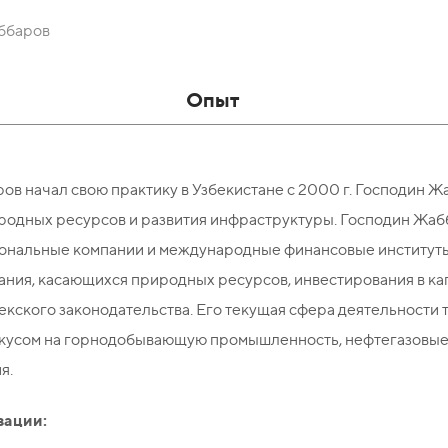
ббаров
Опыт
ов начал свою практику в Узбекистане с 2000 г. Господин Ж
родных ресурсов и развития инфраструктуры. Господин Жа
ональные компании и международные финансовые институты
ния, касающихся природных ресурсов, инвестирования в ка
екского законодательства. Его текущая сфера деятельности 
кусом на горнодобывающую промышленность, нефтегазовые о
я.
зации: