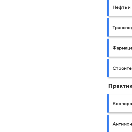
Нефть и 
Транспо
Фармаце
Строите
Практи
Корпора
Антимон