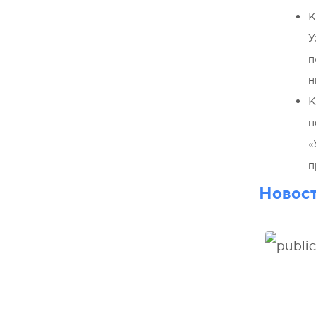
К
У
п
н
К
п
«
п
Новос