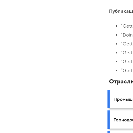
Публикац
“Gett
“Doin
“Gett
“Gett
“Gett
“Gett
Отрасл
Промышл
Горнодо