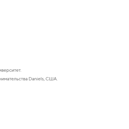
верситет.
имательства Daniels, США.