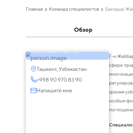
Главная
Команда специалистов
Баходыр Жа
Обзор
Баходыр Жаббаров
Управляющий партнер
Г-н Жаббар
сфере при
Ташкент, Узбекистан
многонаци
+998 90 970 83 90
регулирова
Напишите мне
зрения узб
особым фо
поглощени
Специали