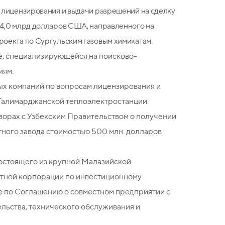
 лицензирования и выдачи разрешений на сделку
 4,0 млрд долларов США, направленного на
роекта по Сургульским газовым химикатам.
, специализирующейся на поисково-
иям.
х компаний по вопросам лицензирования и
 Талимарджанской теплоэлектростанции.
орах с Узбекским Правительством о получении
тного завода стоимостью 500 млн. долларов
остоящего из крупной Малазийской
тной корпорации по инвестиционному
е по Соглашению о совместном предприятии с
льства, технического обслуживания и