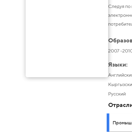
Следуя по 
электронн
потребител
Образов
2007 -201
Языки:
Английски
Кыргызск
Русский
Отрасл
Промышл