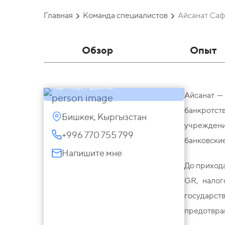
Главная
Команда специалистов
Айсанат Саф
Обзор
Опыт
Айсанат Сафарбек кызы
Партнер, Адвокат
Айсанат —
банкротст
Бишкек, Кыргызстан
учреждени
+996 770 755 799
банковские
Напишите мне
До прихода
GR, налог
государст
предотвра