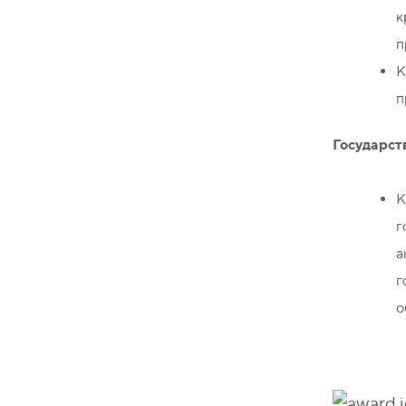
к
п
К
п
Государст
К
г
а
г
о