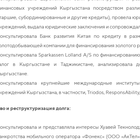
инансовых учреждений Кыргызстана посредством разл
таршие, субординированные и другие кредиты), провела юр
чреждений, выдала юридические заключения и сопровождал
онсультировала Банк развития Китая по кредиту в ра
олотодобывающей компании для финансирования золотого р
онсультировала Sparkassen Lolland A/S по финансировани
алог в Кыргызстане и Таджикистане, анализировала 
ыргызстане.
онсультировала крупнейшие международные институт
чреждений Кыргызстана, в частности, Triodos, ResponsAbility
во и реструктуризация долга:
онсультировала и представляла интересы Хуавей Текнолодж
анкротства мобильного оператора «Фонекс» (ООО «АкТел»)