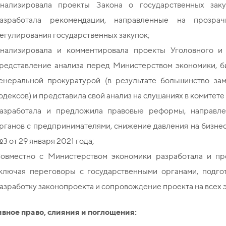
нализировала проекты Закона о государственных заку
азработала рекомендации, направленные на прозрач
егулирования государственных закупок;
нализировала и комментировала проекты Уголовного и 
редставление анализа перед Министерством экономики, б
енеральной прокуратурой (в результате большинство за
одексов) и представила свой анализ на слушаниях в комитет
азработала и предложила правовые реформы, направле
рганов с предпринимателями, снижение давления на бизне
3 от 29 января 2021 года;
овместно с Министерством экономики разработала и про
ключая переговоры с государственными органами, подго
азработку законопроекта и сопровождение проекта на всех э
вное право, слияния и поглощения: