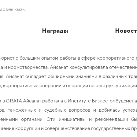
арбек кызы
Награды
Новост
 юрист с большим опытом работы в сфере корпоративного п
ва и нормотворчества. Айсанат консультировала отечестве
я. Айсанат обладает обширными знаниями в различных тран
, корпоративные операции и операции по реструктуризации 
 в GRATA Айсанат работала в Институте Бизнес-омбудсмена
ов, таможенных и судебных вопросов и добилась успех
венными органами. Эти инициативы и рекомендации бы
щение коррупции и совершенствование государственных пр