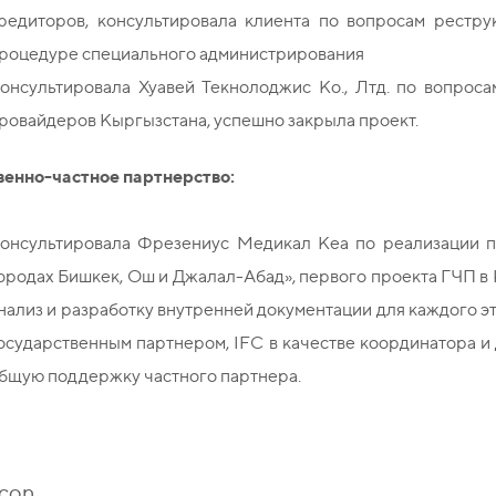
редиторов, консультировала клиента по вопросам рестру
роцедуре специального администрирования
онсультировала Хуавей Текнолоджис Ко., Лтд. по вопроса
ровайдеров Кыргызстана, успешно закрыла проект.
венно-частное партнерство:
онсультировала Фрезениус Медикал Кеа по реализации п
ородах Бишкек, Ош и Джалал-Абад», первого проекта ГЧП 
нализ и разработку внутренней документации для каждого эт
осударственным партнером, IFC в качестве координатора и
бщую поддержку частного партнера.