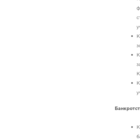
ф
с
у
К
з
К
з
К
К
у
Банкротст
К
б