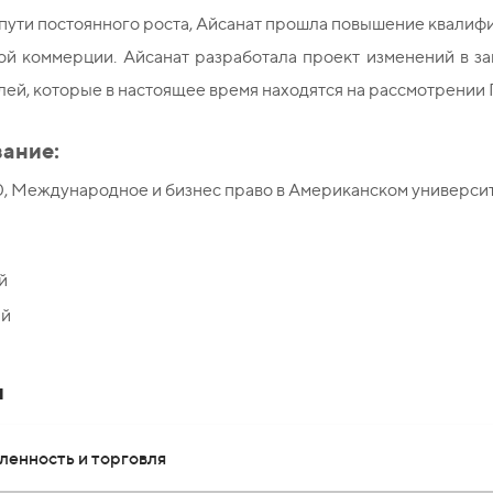
пути постоянного роста, Айсанат прошла повышение квалиф
ой коммерции. Айсанат разработала проект изменений в з
ей, которые в настоящее время находятся на рассмотрении
ание:
0, Международное и бизнес право в Американском универси
й
ий
и
енность и торговля