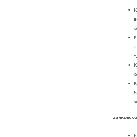
К
д
к
К
с
о
К
к
К
б
а
Банковско
К