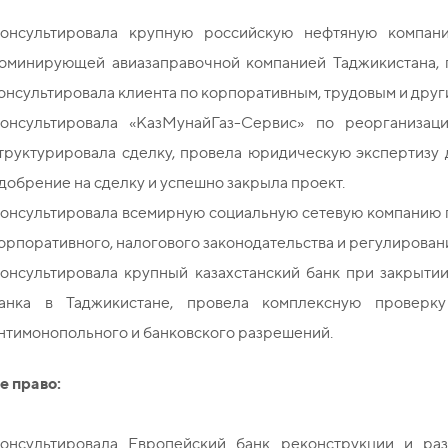
онсультировала крупную российскую нефтяную компан
оминирующей авиазаправочной компанией Таджикистана, 
онсультировала клиента по корпоративным, трудовым и друг
онсультировала «КазМунайГаз-Сервис» по реорганизац
труктурировала сделку, провела юридическую экспертизу
добрение на сделку и успешно закрыла проект.
онсультировала всемирную социальную сетевую компанию п
орпоративного, налогового законодательства и регулирован
онсультировала крупный казахстанский банк при закрыт
анка в Таджикистане, провела комплексную проверк
нтимонопольного и банковского разрешений.
е право:
онсультировала Европейский банк реконструкции и ра