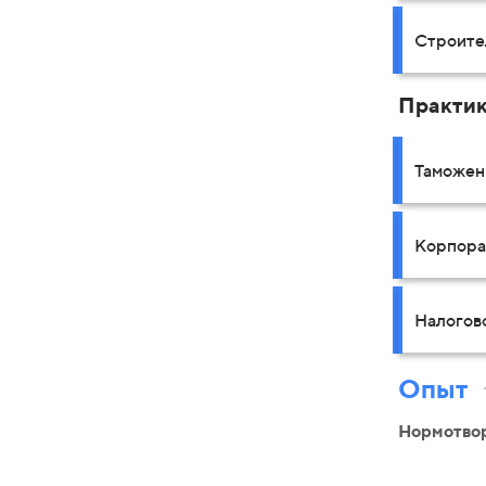
Строите
Практи
Таможен
Корпора
Налогов
Опыт
Нормотво