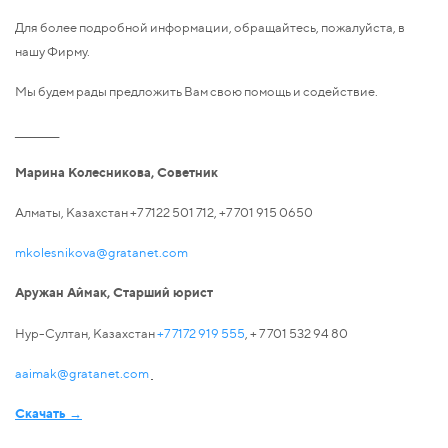
Для более подробной информации, обращайтесь, пожалуйста, в
нашу Фирму.
Мы будем рады предложить Вам свою помощь и содействие.
___________
Марина Колесникова, Советник
Алматы, Казахстан +7 7122 501 712, +7 701 915 0650
mkolesnikova@gratanet.com
Аружан Аймак, Старший юрист
Нур-Султан, Казахстан
+7 7172 919 555
, + 7 701 532 94 80
aaimak@gratanet.com
Скачать →