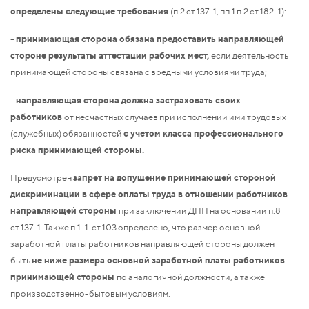
определены следующие требования
(п.2 ст.137-1, пп.1 п.2 ст.182-1):
-
принимающая сторона обязана предоставить направляющей
стороне результаты аттестации рабочих мест,
если деятельность
принимающей стороны связана с вредными условиями труда;
-
направляющая сторона должна застраховать своих
работников
от несчастных случаев при исполнении ими трудовых
(служебных) обязанностей
с учетом класса профессионального
риска принимающей стороны.
Предусмотрен
запрет на допущение принимающей стороной
дискриминации в сфере оплаты труда в отношении работников
направляющей стороны
при заключении ДПП на основании п.8
ст.137-1. Также п.1-1. ст.103 определено, что размер основной
заработной платы работников направляющей стороны должен
быть
не ниже размера основной заработной платы работников
принимающей стороны
по аналогичной должности, а также
производственно-бытовым условиям.