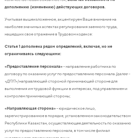
дополнению (изменению) действующих договоров.
Учитывая вышеизложенное, акцентируем Ваше внимание на
наиболее значимых аспектах регулирования заемного труда,
нашедших свое отражение в Трудовом кодексе:
Статья 1 дополнена рядом определений, включая, но не
ограничиваясь следующими:
«Предоставление персонала»
– направление работника по
договору по оказанию услуг по предоставлению персонала
(далее –
«ДПП»)
направляющей стороной принимающей стороне для
выполнения им трудовой функции в интересах, под управлением и
контролем принимающей стороны;
«Направляющая сторона»
– юридическое лицо,
зарегистрированное в порядке, установленном законодательством
Республики Казахстан, осуществляющее деятельность по оказанию
услуг по предоставлению персонала, в том числе филиал
иностранного юридического лица;