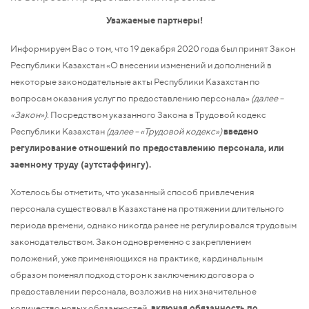
Уважаемые партнеры!
Информируем Вас о том, что 19 декабря 2020 года был принят Закон
Республики Казахстан «О внесении изменений и дополнений в
некоторые законодательные акты Республики Казахстан по
вопросам оказания услуг по предоставлению персонала»
(далее –
«Закон»).
Посредством указанного Закона в Трудовой кодекс
Республики Казахстан
(далее – «Трудовой кодекс»)
введено
регулирование отношений по предоставлению персонала, или
заемному труду (аутстаффингу).
Хотелось бы отметить, что указанный способ привлечения
персонала существовал в Казахстане на протяжении длительного
периода времени, однако никогда ранее не регулировался трудовым
законодательством. Закон одновременно с закреплением
положений, уже применяющихся на практике, кардинальным
образом поменял подход сторон к заключению договора о
предоставлении персонала, возложив на них значительное
количество новых обязанностей,
включая обязанность по