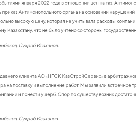
обытиями января 2022 года в отношении цен на газ. Антимон
ь приказ Антимонопольного органа на основании нарушений
ольно высокую цену, которая не учитывала расходы компани
ему Казахстану, что не было учтено со стороны государственн
имбеков, Сухроб Исаханов.
давнего клиента АО «НГСК КазСтройСервис» в арбитражном
ра на поставку и выполнение работ. Мы заявили встречное тр
мпании и понести ущерб. Спор по существу возник достаточно
имбеков, Сухроб Исаханов.