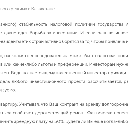
вого режима в Казахстане
анного) стабильность налоговой политики государства я
е давно идет борьба за инвестиции. И если раньше инве
езиденты этих стран активно борятся за то, чтобы привлечь 
о, насколько непоследовательна может быть налоговая полит
в или какие-либо льготы и преференции. Инвесторам нужн
жен. Ведь по-настоящему качественный инвестор приходит с 
одель любого инвестиционного проекта рассчитывается, ре
азуемо.
вартиру. Учитывая, что Ваш контракт на аренду долгосрочн
ть за свой счет дорогостоящий ремонт. Фактически понесл
личить арендную плату на 50%. Будете ли Вы еще когда-либ