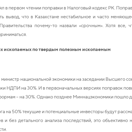
л в первом чтении поправки в Налоговый кодекс РК. Поправ
ать вывод, что в Казахстане нестабильное и часто меняющ
Правительства почему-то назвали «срочным». Хотя все, 
приниматься.
ных ископаемых по твердым полезным ископаемым
 министр национальной экономики на заседании Высшего со
ки НДПИ на 30%. И в первоначальных версиях поправок пов
еформам – на 30%. Однако позднее Миннацэкономики пошло д
ога на 50% текущие и потенциальные инвесторы будут рассма
в и без детального анализа последствий, это объективно
ти.