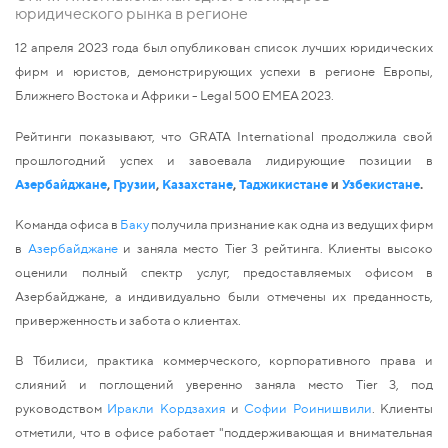
юридического рынка в регионе
12 апреля 2023 года был опубликован список лучших юридических
фирм и юристов, демонстрирующих успехи в регионе Европы,
Ближнего Востока и Африки - Legal 500 EMEA 2023.
Рейтинги показывают, что GRATA International продолжила свой
прошлогодний успех и завоевала лидирующие позиции в
Азербайджане
,
Грузии
,
Казахстане
,
Таджикистане
и
Узбекистане
.
Команда офиса в
Баку
получила признание как одна из ведущих фирм
в
Азербайджане
и заняла место
Tier
3
рейтинга.
Клиенты
высоко
оценили полный спектр услуг, предоставляемых офисом в
Азербайджане, а индивидуально были отмечены их преданность,
приверженность и забота о клиентах.
В Тбилиси, практика коммерческого, корпоративного права и
слияний и поглощений уверенно заняла место
Tier
3
, под
руководством
Иракли Кордзахия
и
Софии Роинишвили
. Клиенты
отметили, что в офисе работает "поддерживающая и внимательная