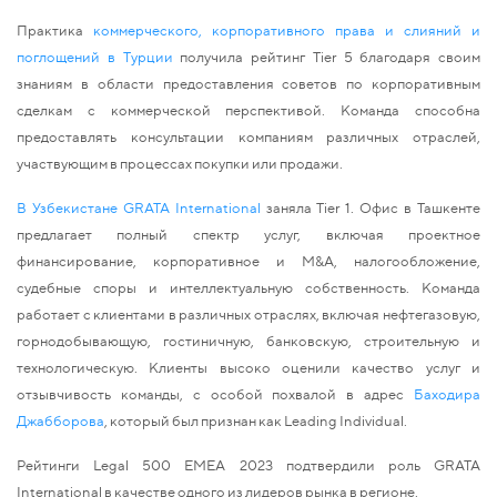
Практика
коммерческого, корпоративного права и слияний и
поглощений в Турции
получила рейтинг Tier 5 благодаря своим
знаниям в области предоставления советов по корпоративным
сделкам с коммерческой перспективой. Команда способна
предоставлять консультации компаниям различных отраслей,
участвующим в процессах покупки или продажи.
В Узбекистане GRATA International
заняла
Tier 1
. О
фис в Ташкенте
предлагает полный спектр услуг, включая проектное
финансирование, корпоративное и M&A, налогообложение,
судебные споры и интеллектуальную собственность. Команда
работа
ет
с клиентами в различных отраслях, включая нефтегазовую,
горнодобывающую, гостиничную, банковскую, строительную и
технологическую. Клиенты высоко оценили качество услуг и
отзывчивость команды, с особой похвалой в адрес
Баходира
Джабборова
, который был признан как Leading Individual.
Рейтинги Legal 500 EMEA 2023 подтвердили роль GRATA
International в качестве одного из лидеров рынка в регионе.