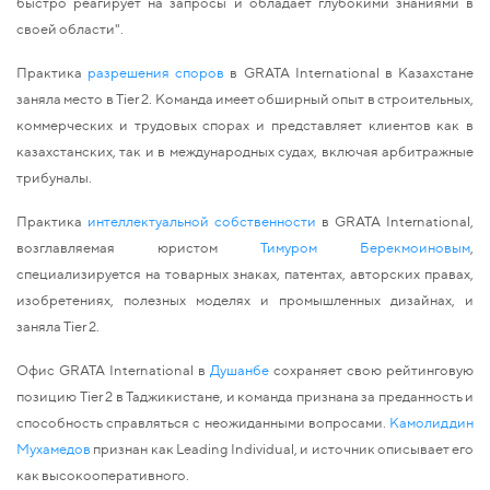
быстро реагирует на запросы и обладает глубокими знаниями в
своей области".
Практика
разрешения споров
в GRATA International в Казахстане
заняла место в
T
ier
2. Команда имеет обширный опыт в строительных,
коммерческих и трудовых спорах и представляет клиентов как в
казахстанских, так и в международных судах, включая арбитражные
трибуналы.
Практика
интеллектуальной собственности
в GRATA International,
возглавляемая юристом
Тимуром Берекмоиновым
,
специализируется на товарных знаках, патентах, авторских правах,
изобретениях, полезных моделях и промышленных дизайнах,
и
заняла
T
ier
2.
Офис GRATA International в
Душанбе
сохраняет свою рейтинговую
позицию Tier 2 в Таджикистане, и команда
признана
за преданность и
способность справляться с неожиданными вопросами.
Камолиддин
Мухамедов
признан как Leading Individual, и источник описывает его
как высокооперативного.