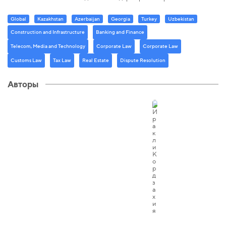
Global
Kazakhstan
Azerbaijan
Georgia
Turkey
Uzbekistan
Construction and Infrastructure
Banking and Finance
Telecom, Media and Technology
Corporate Law
Corporate Law
Customs Law
Tax Law
Real Estate
Dispute Resolution
Авторы