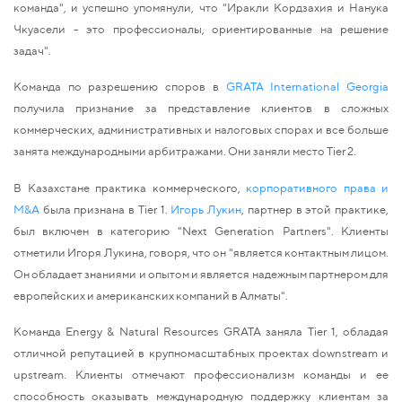
команда", и успешно упомянули, что "Иракли Кордзахия и Нанука
Чкуасели - это профессионалы, ориентированные на решение
задач".
Команда по разрешению споров в
GRATA International Georgia
получила признание за представление клиентов в сложных
коммерческих, административных и налоговых спорах и все больше
занята международными арбитражами. Они заняли место
T
ier
2
.
В Казахстане практика коммерческого,
корпоративного права и
M&A
была признана в Tier 1.
Игорь Лукин
, партнер в этой практике,
был включен в категорию "Next Generation Partners". Клиенты
отметили Игоря Лукина, говоря, что он "является контактным лицом.
Он обладает знаниями и опытом и является надежным партнером для
европейских и американских компаний в Алматы".
Команда Energy & Natural Resources GRATA заняла Tier 1, обладая
отличной репутацией в крупномасштабных проектах downstream и
upstream.
Клиенты
отмечают профессионализм команды и ее
способность оказывать международную поддержку клиентам за