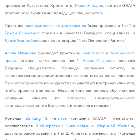
пределами Казахстана. Кроме того,
Максим Бурак
, партнер GRATA
International, входит в число ведущих специалистов.
Практика
недвижимости и строительства
была признана в Tier 1, а
Ержан Есимханов
признан в качестве Ведущего специалиста,
и
Дарья Жанысбаева
заняла категорию "Next Generation Partners".
Асель Ильясова
руководит практикой
налогового
и
таможенного
права
, которая также заняла Tier 1.
Асель Ильясова
признана
Ведущим специалистом. Команда заслужила отметку за
"своевременные, квалифицированные ответы на запросы клиентов.
При необходимости команда активно участвует в встречах клиентов,
чтобы прояснить вопросы. Недавно команда провела обучение для
компании клиента по вопросам антикоррупционного
законодательства, что было очень интересно и полезно".
Команда
Banking & Finance
компании GRATA International,
возглавляемая
Шаймерденом Чиканаевым
и
Мариной Кахиани
,
достигла ранжирования в
T
ier
2. Клиенты отмечают, что "команда