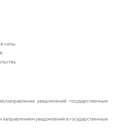
й силы.
й.
льства.
й/направления уведомлений государственным
 и направлением уведомлений в государственные