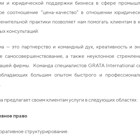
ии и юридической поддержки бизнеса в сфере промышле
ое соотношение “цена-качество” в отношении юридически
енительной практики позволяет нам помогать клиентам в 
ых консультаций.
а — это партнерство и командный дух, креативность и эн
е самосовершенствование, а также неуклонное стремлен
нашей фирмы. Команда специалистов GRATA International 
 обладающих большим опытом быстрого и профессионал
.
 предлагает своим клиентам услуги в следующих областях:
вное право
оративное структурирование.