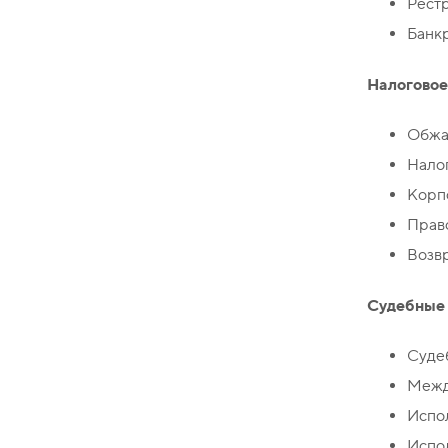
Рестр
Банкр
Налоговое
Обжа
Нало
Корп
Право
Возвр
Судебные
Судеб
Межд
Испол
Испо