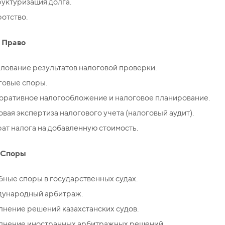
уктуризация долга.
отство.
 Право
лование результатов налоговой проверки.
говые споры.
оративное налогообложение и налоговое планирование.
вая экспертиза налогового учета (налоговый аудит).
ат налога на добавленную стоимость.
 Споры
ные споры в государственных судах.
ународный арбитраж.
нение решений казахстанских судов.
лнение иностранных арбитражных решений.