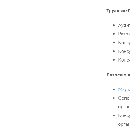
Трудовое 
Аудит
Разра
Конс
Конс
Консу
Разрешени
Марк
Сопр
орга
Консу
орга