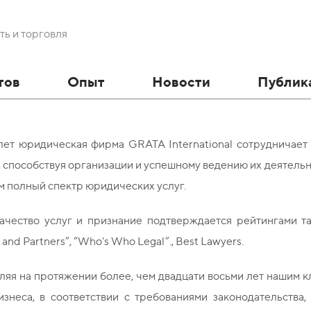
ь и торговля
тов
Опыт
Новости
Публик
лет юридическая фирма GRATA International сотрудничает
 способствуя организации и успешному ведению их деятель
м полный спектр юридических услуг.
ачество услуг и признание подтверждается рейтингами та
and Partners”, “Who's Who Legal”., Best Lawyers.
ляя на протяжении более, чем двадцати восьми лет нашим 
изнеса, в соответствии с требованиями законодательства