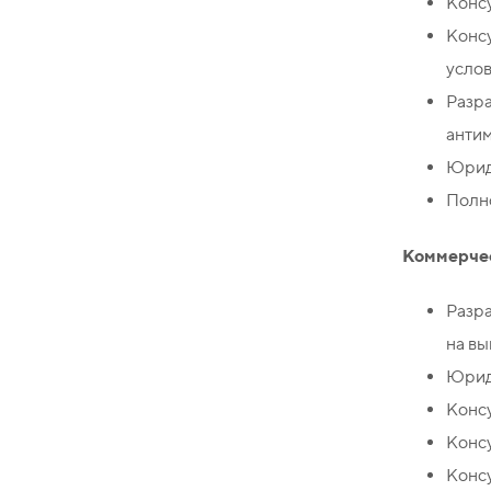
Консу
Конс
услов
Разр
антим
Юрид
Полн
Коммерче
Разра
на вы
Юрид
Консу
Консу
Консу