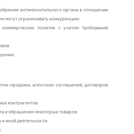
обрения антимонопольного органа в отношении
ли могут ограничивать конкуренцию.
е коммерческих политик с учетом требований
ивов.
щению.
упли-продажи, агентских соглашений, договоров
ых контрагентов.
а и обращения некоторых товаров.
 и иной деятельности.
.