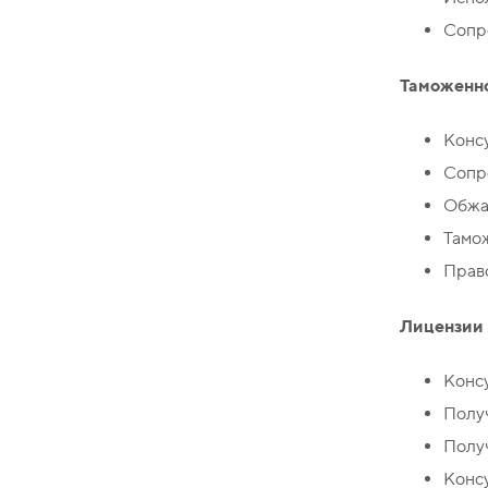
Сопр
Таможенн
Конс
Сопр
Обжа
Тамо
Право
Лицензии 
Конс
Полу
Полу
Конс