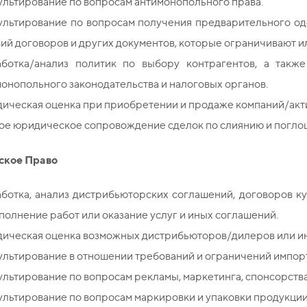
льтирование по вопросам антимонопольного права.
ультирование по вопросам получения предварительного од
ий договоров и других документов, которые ограничивают и
аботка/анализ политик по выбору контрагентов, а такж
онопольного законодательства и налоговых органов.
ическая оценка при приобретении и продаже компаний/акт
ое юридическое сопровождение сделок по слиянию и погло
ское Право
ботка, анализ дистрибьюторских соглашений, договоров к
полнение работ или оказание услуг и иных соглашений.
ическая оценка возможных дистрибьюторов/дилеров или ин
льтирование в отношении требований и ограничений импорт
льтирование по вопросам рекламы, маркетинга, спонсорства
льтирование по вопросам маркировки и упаковки продукции