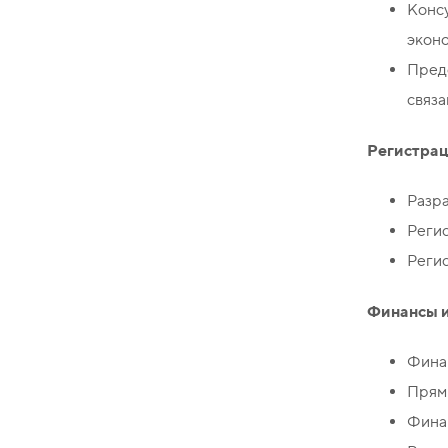
Конс
экон
Пред
связ
Регистра
Разр
Регис
Регис
Финансы и
Фина
Прям
Фина