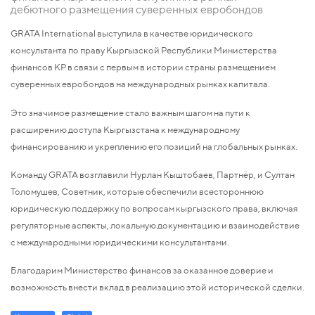
дебютного размещения суверенных евробондов
GRATA International выступила в качестве юридического
консультанта по праву Кыргызской Республики Министерства
финансов КР в связи с первым в истории страны размещением
суверенных евробондов на международных рынках капитала.
Это значимое размещение стало важным шагом на пути к
расширению доступа Кыргызстана к международному
финансированию и укреплению его позиций на глобальных рынках.
Команду GRATA возглавили Нурлан Кыштобаев, Партнёр, и Султан
Толомушев, Советник, которые обеспечили всестороннюю
юридическую поддержку по вопросам кыргызского права, включая
регуляторные аспекты, локальную документацию и взаимодействие
с международными юридическими консультантами.
Благодарим Министерство финансов за оказанное доверие и
возможность внести вклад в реализацию этой исторической сделки.