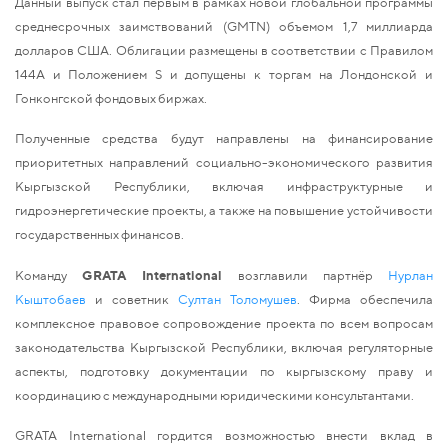
Данный выпуск стал первым в рамках новой глобальной программы
среднесрочных заимствований (GMTN) объемом 1,7 миллиарда
долларов США. Облигации размещены в соответствии с Правилом
144A и Положением S и допущены к торгам на Лондонской и
Гонконгской фондовых биржах.
Полученные средства будут направлены на финансирование
приоритетных направлений социально-экономического развития
Кыргызской Республики, включая инфраструктурные и
гидроэнергетические проекты, а также на повышение устойчивости
государственных финансов.
Команду
GRATA International
возглавили партнёр
Нурлан
Кыштобаев
и советник
Султан Толомушев
. Фирма обеспечила
комплексное правовое сопровождение проекта по всем вопросам
законодательства Кыргызской Республики, включая регуляторные
аспекты, подготовку документации по кыргызскому праву и
координацию с международными юридическими консультантами.
GRATA International гордится возможностью внести вклад в