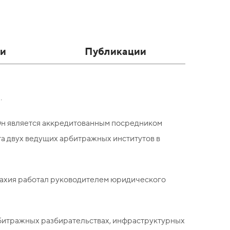
и
Публикации
.
 Он является аккредитованным посредником
а двух ведущих арбитражных институтов в
захия работал руководителем юридического
битражных разбирательствах, инфраструктурных