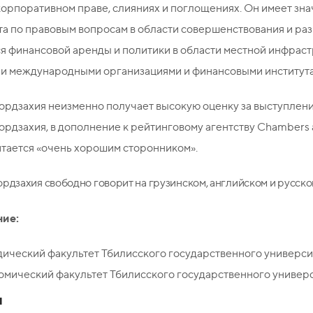
корпоративном праве, слияниях и поглощениях. Он имеет зн
а по правовым вопросам в области совершенствования и раз
 финансовой аренды и политики в области местной инфраст
и международными организациями и финансовыми института
рдзахия неизменно получает высокую оценку за выступление
рдзахия, в дополнение к рейтинговому агентству Chambers a
тается «очень хорошим сторонником».
рдзахия свободно говорит на грузинском, английском и русско
ие:
ческий факультет Тбилисского государственного универси
мический факультет Тбилисского государственного универс
и