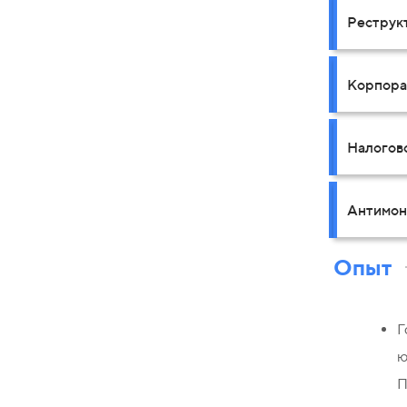
Реструк
Корпора
Налогов
Антимон
Опыт
Г
ю
П