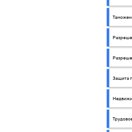
Таможен
Разреше
Разреше
Защита 
Недвижи
Трудово