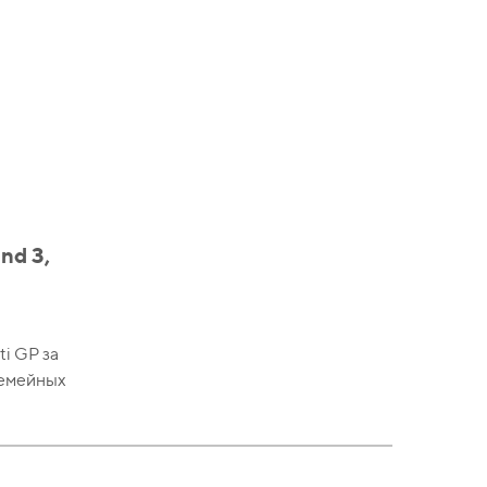
nd 3,
ti GP за
семейных