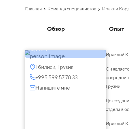
Главная
Команда специалистов
Иракли Кор
Обзор
Опыт
Иракли Кордзахия
Партнер
Ираклий Ко
Тбилиси, Грузия
Он являетс
+995 599 57 78 33
посредниче
Грузии.
Напишите мне
До создан
отдела в о
Ираклий К