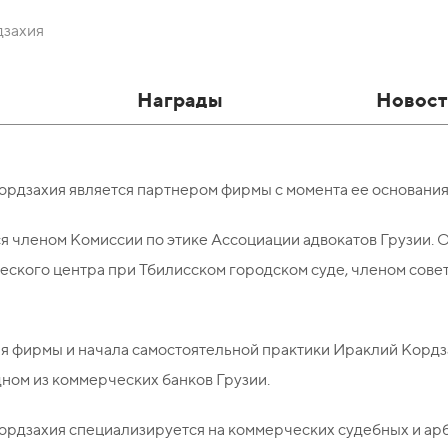
дзахия
Награды
Новост
рдзахия является партнером фирмы с момента ее основания
я членом Комиссии по этике Ассоциации адвокатов Грузии.
ского центра при Тбилисском городском суде, членом совет
ия фирмы и начала самостоятельной практики Ираклий Корд
дном из коммерческих банков Грузии.
ордзахия специализируется на коммерческих судебных и ар