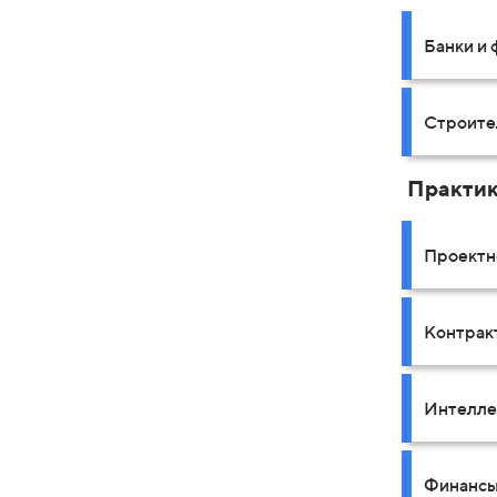
Банки и
Строите
Практи
Проектн
Контрак
Интелле
Финансы