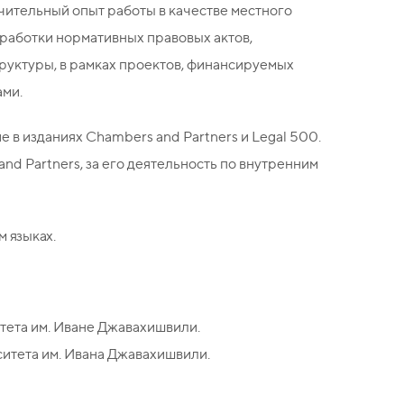
ачительный опыт работы в качестве местного
работки нормативных правовых актов,
руктуры, в рамках проектов, финансируемых
ми.
 в изданиях Chambers and Partners и Legal 500.
nd Partners, за его деятельность по внутренним
м языках.
тета им. Иване Джавахишвили.
итета им. Ивана Джавахишвили.