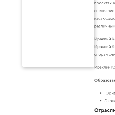
проектах, 
специалист
касающихся
различным
Ираклий Ко
Ираклий Ко
спорам счи
Ираклий Ко
Образован
Юриди
Эконо
Отрасл