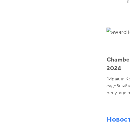
п
Chambers
2024
"Иракли К
судебный 
репутацию 
Новос