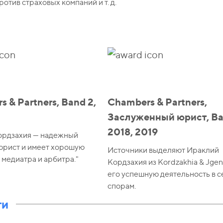
ротив страховых компаний и т. д.
 & Partners, Band 2,
Chambers & Partners,
Заслуженный юрист, Ba
2018, 2019
ордзахия — надежный
юрист и имеет хорошую
Источники выделяют Ираклий
медиатра и арбитра."
Кордзахия из Kordzakhia & Jgen
его успешную деятельность в 
спорам.
ти