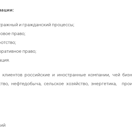
зации:
тражный и гражданский процессы;
овое право;
отство;
оративное право;
ация.
 клиентов российские и иностранные компании, чей бизне
ство, нефтедобыча, сельское хозяйство, энергетика, про
кий