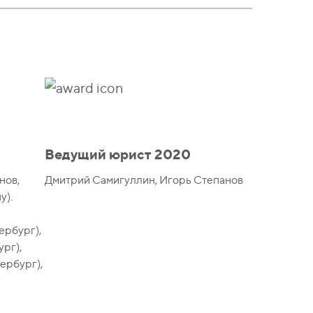
Ведущий юрист 2020
нов,
Дмитрий Самигуллин, Игорь Степанов
у).
ербург),
рг),
ербург),