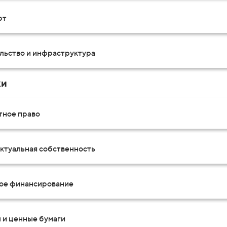
рт
льство и инфраструктура
ки
тное право
ктуальная собственность
ое финансирование
 и ценные бумаги