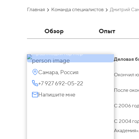
Главная
Команда специалистов
Дмитрий Са
Обзор
Опыт
Дмитрий Самигуллин
Управляющий партнер
Деловая б
Самара, Россия
Окончил ю
+7 927 692-05-22
После око
Напишите мне
С 2006 го
C 2004 го
Академия»