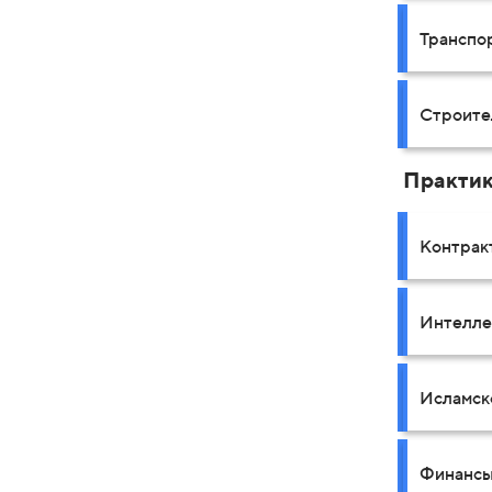
Транспо
Строите
Практи
Контрак
Интелле
Исламск
Финансы