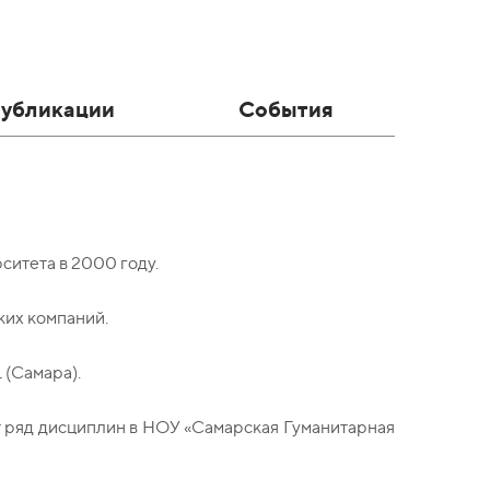
убликации
События
итета в 2000 году.
ких компаний.
 (Самара).
т ряд дисциплин в НОУ «Самарская Гуманитарная