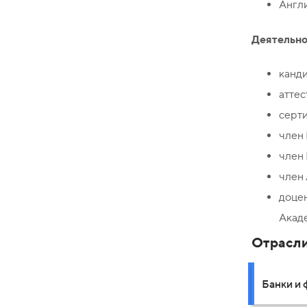
Англ
Деятельно
канд
аттес
серт
член 
член 
член 
доце
Акаде
Отрасл
Банки и