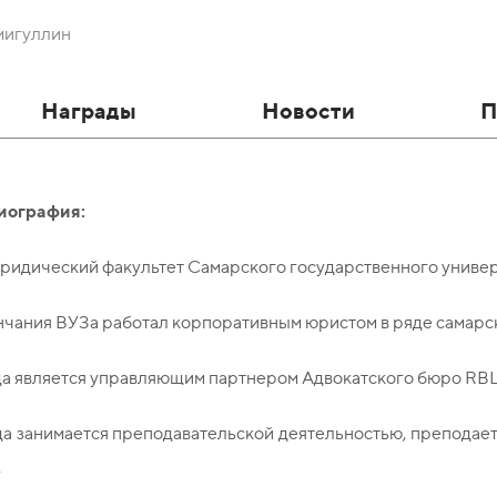
мигуллин
Награды
Новости
П
иография:
ридический факультет Самарского государственного универс
нчания ВУЗа работал корпоративным юристом в ряде самарс
да является управляющим партнером Адвокатского бюро RBL
да занимается преподавательской деятельностью, преподае
.