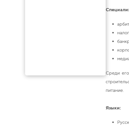
Специали
арби
налог
банкр
корп
меди
Среди его
строитель
питание.
Языки:
Русс