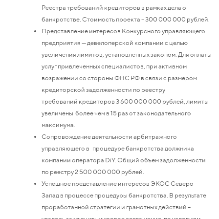
Реестра требований кредиторов в рамках дела о
банкротстве. Стоимость проекта – 300 000 000 рублей.
Представление интересов Конкурсного управляющего
предприятия — девелоперской компании с целью
увеличения лимитов, установленных законом. Для оплаты
услуг привлеченных специалистов, при активном
возражении со стороны ФНС РФ в связи с размером
кредиторской задолженности по реестру
требований кредиторов 3 600 000 000 рублей, лимиты
увеличены более чем в 15 раз от законодательного
максимума.
Сопровождение деятельности арбитражного
управляющего в процедуре банкротства должника
компании оператора DiY. Общий объем задолженности
по реестру 2 500 000 000 рублей.
Успешное представление интересов ЭКОС Северо
Запад в процессе процедуры банкротства. В результате
проработанной стратегии и грамотных действий –
удалось заключить мировое соглашение, по условиям