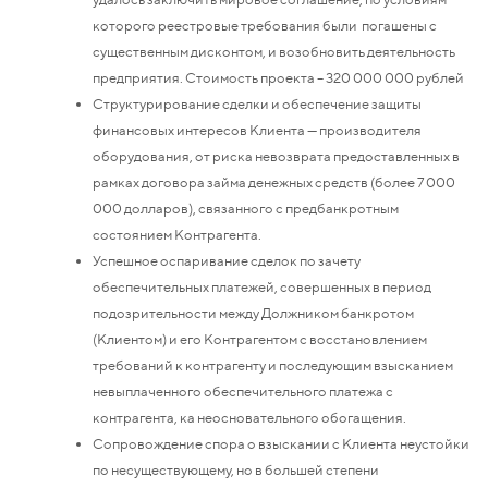
которого реестровые требования были погашены с
существенным дисконтом, и возобновить деятельность
предприятия. Стоимость проекта – 320 000 000 рублей
Структурирование сделки и обеспечение защиты
финансовых интересов Клиента — производителя
оборудования, от риска невозврата предоставленных в
рамках договора займа денежных средств (более 7 000
000 долларов), связанного с предбанкротным
состоянием Контрагента.
Успешное оспаривание сделок по зачету
обеспечительных платежей, совершенных в период
подозрительности между Должником банкротом
(Клиентом) и его Контрагентом с восстановлением
требований к контрагенту и последующим взысканием
невыплаченного обеспечительного платежа с
контрагента, ка неосновательного обогащения.
Сопровождение спора о взыскании с Клиента неустойки
по несуществующему, но в большей степени