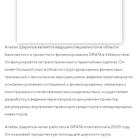
Aтабек Шарипов является ведущим специалистом в области
банковского и проектного финансирования GRATA в Узбекистане.
Он фокусируется на трансграничных и гарантийных сделках. Он
имеет большой опыт в области структурирования финансовых
транзакций с несколькими юрисдикциями, ведения переговоров по
основным условиям соглашений о финансировании, связанных с
иностранным и отечественным законодательством, осуществляет
разработку и ведение переговоров по документам проектов,
регулируемых внутреннем правом для кредиторов и международных
инвесторов.
Aтабек Шарипов начал работать в GRATA International в 2005 году.
Он оказывает юридическую помощь для широкого круга