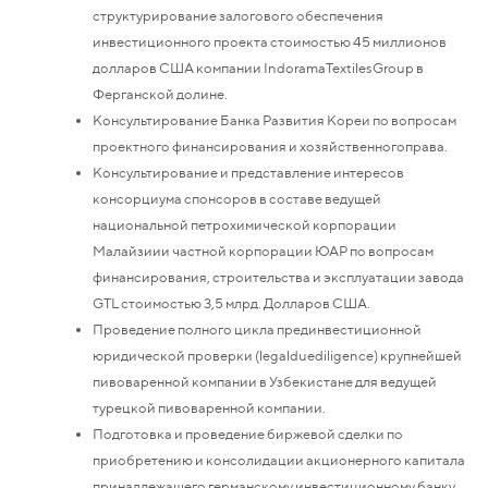
структурирование залогового обеспечения
инвестиционного проекта стоимостью 45 миллионов
долларов США компании IndoramaTextilesGroup в
Ферганской долине.
Консультирование Банка Развития Кореи по вопросам
проектного финансирования и хозяйственногоправа.
Консультирование и представление интересов
консорциума спонсоров в составе ведущей
национальной петрохимической корпорации
Малайзиии частной корпорации ЮАР по вопросам
финансирования, строительства и эксплуатации завода
GTL стоимостью 3,5 млрд. Долларов США.
Проведение полного цикла прединвестиционной
юридической проверки (legalduediligence) крупнейшей
пивоваренной компании в Узбекистане для ведущей
турецкой пивоваренной компании.
Подготовка и проведение биржевой сделки по
приобретению и консолидации акционерного капитала
принадлежащего германскому инвестиционному банку.