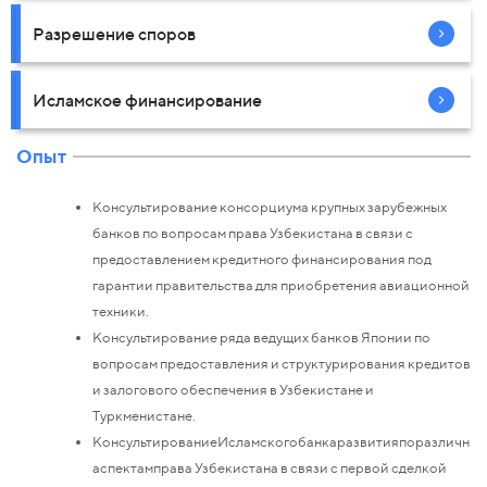
Разрешение споров
Исламское финансирование
Опыт
Консультирование консорциума крупных зарубежных
банков по вопросам права Узбекистана в связи с
предоставлением кредитного финансирования под
гарантии правительства для приобретения авиационной
техники.
Консультирование ряда ведущих банков Японии по
вопросам предоставления и структурирования кредитов
и залогового обеспечения в Узбекистане и
Туркменистане.
КонсультированиеИсламскогобанкаразвитияпоразличны
аспектамправа Узбекистана в связи с первой сделкой