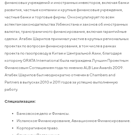
финансовых учреждений и иностранных инвесторов, включая банки
развития, частные компании и крупные финансовые учреждения,
частные банки и торговые фирмы. Он консультирует по всем
аспектам законодательства Узбекистана и законов об иностранных
валютах, трансграничного финансирования, включая гарантийные
сделки. Атабек Шарипов принимал участие в крупных региональных
проектах по вопросам финансирования, в том числе в рамках
проекта по газопроводу в Китае и Центральной Азии, благодаря
которому GRATA International была награждена Лучшим Проектным
Финансовым Соглашением года по мнению ALB Law Awards 2009.
Атабек Шарипов был неоднократно отмечен в Chambers and
Partners в выпусках 2010 и 2011 годов за успешно выполненную
работу.
Специализации:
Банковское дело и Финансы.
Исламское Финансирование, Авиационное Финансирование.
Корпоративное право.