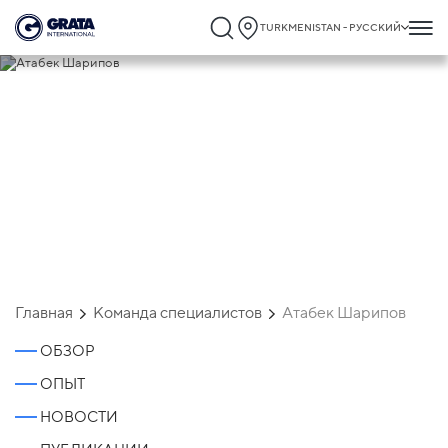
TURKMENISTAN - РУССКИЙ
Атабек Шарипов
Главная
Команда специалистов
Атабек Шарипов
ОБЗОР
ОПЫТ
НОВОСТИ
Атабек