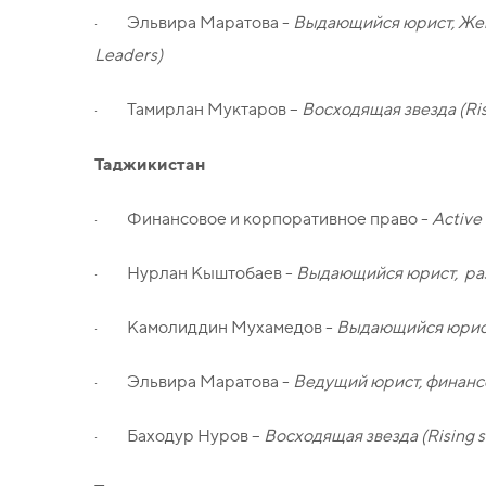
· Эльвира Маратова -
Выдающийся юрист, Женщ
Leaders)
· Тамирлан Муктаров –
Восходящая звезда (Risi
Таджикистан
· Финансовое и корпоративное право -
Active
· Нурлан Кыштобаев -
Выдающийся юрист, раз
· Камолиддин Мухамедов -
Выдающийся юрист,
· Эльвира Маратова -
Ведущий юрист, финансо
· Баходур Нуров –
Восходящая звезда (Rising s