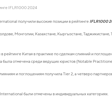
тинге IFLR1000 2024
IFLR1000 2
rnational получили высокие позиции в рейтинге
лдове, Монголии, Казахстане, Кыргызстане, Таджикистане, Т
в рейтинге Китая в практике по сделкам слияний и поглоще
 была отмечена среди ведущих юристов (Notable Practitione
 слияниям и поглощениям получила Tier 2, а четверо партн
International были отмечены в индивидуальных категориях.