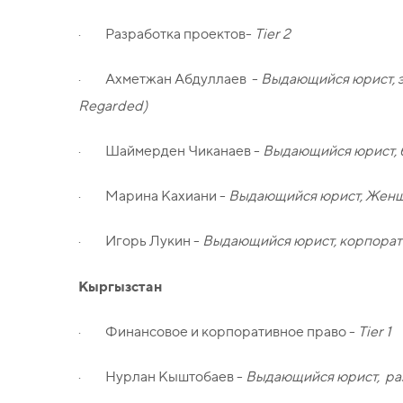
· Разработка проектов-
Tier 2
· Ахметжан Абдуллаев -
Выдающийся юрист, э
Regarded)
· Шаймерден Чиканаев -
Выдающийся юрист, б
· Марина Кахиани -
Выдающийся юрист, Женщи
· Игорь Лукин -
Выдающийся юрист, корпорати
Кыргызстан
· Финансовое и корпоративное право -
Tier 1
· Нурлан Кыштобаев -
Выдающийся юрист, раз