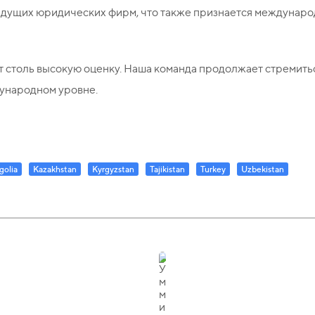
ведущих юридических фирм, что также признается междунаро
т столь высокую оценку. Наша команда продолжает стремит
дународном уровне.
olia
Kazakhstan
Kyrgyzstan
Tajikistan
Turkey
Uzbekistan