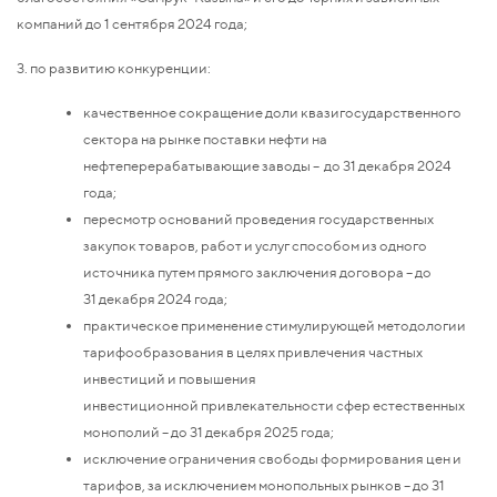
компаний до 1 сентября 2024 года;
3. по развитию конкуренции:
качественное сокращение доли квазигосударственного
сектора на рынке поставки нефти на
нефтеперерабатывающие заводы – до 31 декабря 2024
года;
пересмотр оснований проведения государственных
закупок товаров, работ и услуг способом из одного
источника путем прямого заключения договора – до
31 декабря 2024 года;
практическое применение стимулирующей методологии
тарифообразования в целях привлечения частных
инвестиций и повышения
инвестиционной привлекательности сфер естественных
монополий – до 31 декабря 2025 года;
исключение ограничения свободы формирования цен и
тарифов, за исключением монопольных рынков – до 31