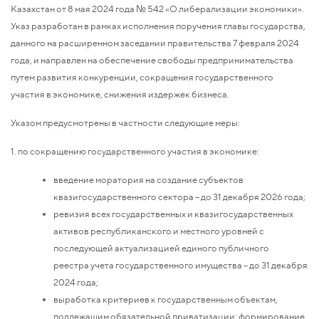
Казахстан от 8 мая 2024 года № 542 «О либерализации экономики».
Указ разработан в рамках исполнения поручения главы государства,
данного на расширенном заседании правительства 7 февраля 2024
года, и направлен на обеспечение свободы предпринимательства
путем развития конкуренции, сокращения государственного
участия в экономике, снижения издержек бизнеса.
Указом предусмотрены в частности следующие меры:
1. по сокращению государственного участия в экономике:
введение моратория на создание субъектов
квазигосударственного сектора – до 31 декабря 2026 года;
ревизия всех государственных и квазигосударственных
активов республиканского и местного уровней с
последующей актуализацией единого публичного
реестра учета государственного имущества – до 31 декабря
2024 года;
выработка критериев к государственным объектам,
подлежащим обязательной приватизации; формирование