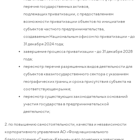
перечня государственных активов,
подлежащих приватизации, с предоставлением
возможности приватизации объектов по инициативе
субъектов частного предпринимательства,
создаваемым Национальным офисом по приватизации – до
31 декабря 2024 года;
завершение процесса приватизации – до 31 декабря 2028
года;
пересмотр перечня разрешенных видов деятельности для
субъектов квазигосударственного сектора с указанием
географических границ и срока присутствия субъекта на
соответствующем рынке;
пересмотр существующих законодательных оснований
участия государства в предпринимательской
деятельности;
2. по повышению самостоятельности, качества и независимости
корпоративного управления АО «Фонд национального
благосостояния «Самрук-Казына» и его дочерних и зависимых