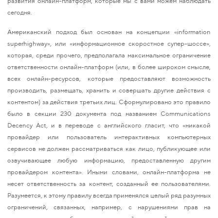
развития онлайн-платформ, которые мы с вами можем наблюдать
сегодня.
Американский подход был основан на концепции «information
superhighway», или «информационное скоростное супер-шоссе»,
которая, среди прочего, предполагала максимальное ограничение
ответственности онлайн-платформ (или, в более широком смысле,
всех онлайн-ресурсов, которые предоставляют возможность
производить, размещать, хранить и совершать другие действия с
контентом) за действия третьих лиц. Сформулировано это правило
было в секции 230 документа под названием Communications
Decency Act, и в переводе с английского гласит, что «никакой
провайдер или пользователь интерактивных компьютерных
сервисов не должен рассматриваться как лицо, публикующее или
озвучивающее любую информацию, предоставленную другим
провайдером контента». Иными словами, онлайн-платформа не
несет ответственность за контент, созданный ее пользователями.
Разумеется, к этому правилу всегда применялся целый ряд разумных
ограничений, связанных, например, с нарушениями прав на