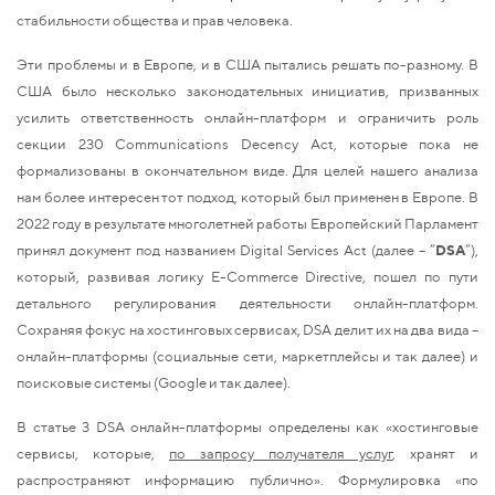
стабильности общества и прав человека.
Эти проблемы и в Европе, и в США пытались решать по-разному. В
США было несколько законодательных инициатив, призванных
усилить ответственность онлайн-платформ и ограничить роль
секции 230 Communications Decency Act, которые пока не
формализованы в окончательном виде. Для целей нашего анализа
нам более интересен тот подход, который был применен в Европе. В
2022 году в результате многолетней работы Европейский Парламент
принял документ под названием Digital Services Act (далее – “
DSA
”),
который, развивая логику E-Commerce Directive, пошел по пути
детального регулирования деятельности онлайн-платформ.
Сохраняя фокус на хостинговых сервисах, DSA делит их на два вида –
онлайн-платформы (социальные сети, маркетплейсы и так далее) и
поисковые системы (Google и так далее).
В статье 3 DSA онлайн-платформы определены как «хостинговые
сервисы, которые,
по запросу получателя услуг
, хранят и
распространяют информацию публично». Формулировка «по