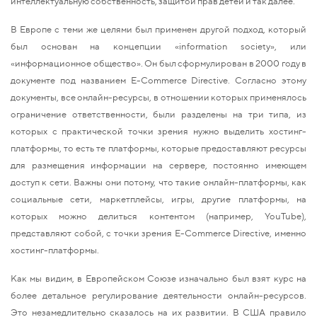
интеллектуальную собственность, защитой прав детей и так далее.
В Европе с теми же целями был применен другой подход, который
был основан на концепции «information society», или
«информационное общество». Он был сформулирован в 2000 году в
документе под названием E-Commerce Directive. Согласно этому
документы, все онлайн-ресурсы, в отношении которых применялось
ограничение ответственности, были разделены на три типа, из
которых с практической точки зрения нужно выделить хостинг-
платформы, то есть те платформы, которые предоставляют ресурсы
для размещения информации на сервере, постоянно имеющем
доступ к сети. Важны они потому, что такие онлайн-платформы, как
социальные сети, маркетплейсы, игры, другие платформы, на
которых можно делиться контентом (например, YouTube),
представляют собой, с точки зрения E-Commerce Directive, именно
хостинг-платформы.
Как мы видим, в Европейском Союзе изначально был взят курс на
более детальное регулирование деятельности онлайн-ресурсов.
Это незамедлительно сказалось на их развитии. В США правило