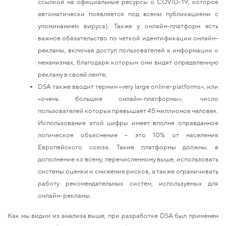
ссылкой на официальные ресурсы о COVID-19, которое
автоматически появляется под всеми публикациями с
упоминанием вируса). Также у онлайн-платформ есть
важное обязательство по четкой идентификации онлайн-
рекламы, включая доступ пользователей к информации о
механизмах, благодаря которым они видят определенную
рекламу в своей ленте;
DSA также вводит термин «very large online-platforms», или
«очень большие онлайн-платформы», число
пользователей которых превышает 45 миллионов человек.
Использование этой цифры имеет вполне оправданное
логическое объяснение – это 10% от населения
Европейского союза. Такие платформы должны, в
дополнение ко всему, перечисленному выше, использовать
системы оценки и снижения рисков, а также ограничивать
работу рекомендательных систем, используемых для
онлайн-рекламы.
Как мы видим из анализа выше, при разработке DSA был применен