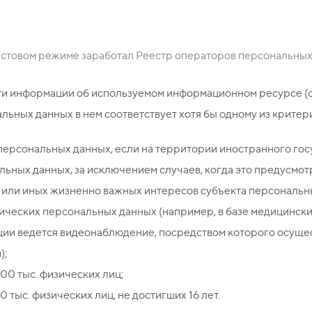
тестовом режиме заработал Реестр операторов персональны
ти информации об используемом информационном ресурсе (
альных данных в нем соответствует хотя бы одному из критер
персональных данных, если на территории иностранного го
льных данных, за исключением случаев, когда это предусм
 или иных жизненно важных интересов субъекта персональн
ических персональных данных (например, в базе медицински
ции ведется видеонаблюдение, посредством которого осущес
);
00 тыс. физических лиц;
тыс. физических лиц, не достигших 16 лет.