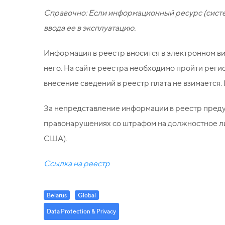
Справочно: Если информационный ресурс (систем
ввода ее в эксплуатацию.
Информация в реестр вносится в электронном ви
него. На сайте реестра необходимо пройти рег
внесение сведений в реестр плата не взимается
За непредставление информации в реестр предус
правонарушениях со штрафом на должностное ли
США).
Ссылка на реестр
Belarus
Global
Data Protection & Privacy