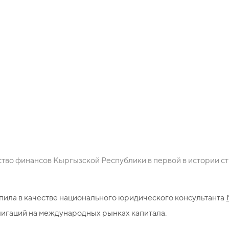
 первой в исто
ке по размещен
блигаций.
ство финансов Кыргызской Республики в первой в истории 
пила в качестве национального юридического консультанта
игаций на международных рынках капитала.