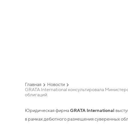
Республики в
страны сдел
суверенных о
Главная
Новости
GRATA International консультировала Министер
облигаций.
GRATA International
Юридическая фирма
высту
в рамках дебютного размещения суверенных обл