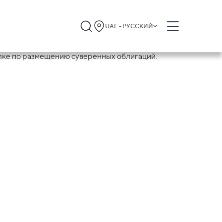
UAE - РУССКИЙ
тво