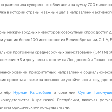
но разместила суверенные облигации на сумму 700 миллион
елка в истории страны и важный шаг в направлении активно
оны международных инвесторов: совокупный спрос достиг 2,
и участие более 100 инвесторов из Великобритании, США, Е
обальной программы среднесрочных заимствований (GMTN) о
оложением S и допущены к торгам на Лондонской и Гонконгс
инансирование приоритетных направлений социально-экон
ие проекты, а также на повышение устойчивости государст
артнёр
Нурлан Кыштобаев
и советник
Султан Толомуш
конодательства Кыргызской Республики, включая регуля
дными юридическими консультантами.