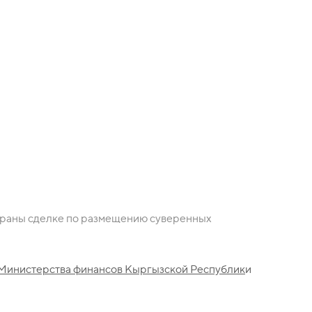
рии
ию
страны сделке по размещению суверенных
Министерства финансов Кыргызской Республик
и