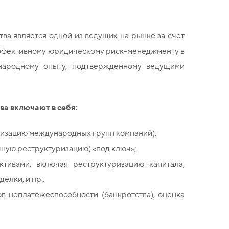
тва является одной из ведущих на рынке за счет
эффективному юридическому риск-менеджменту в
народному опыту, подтвержденному ведущими
ва включают в себя:
ризацию международных групп компаний);
чную реструктуризацию)
«под ключ»;
тивами, включая реструктуризацию капитала,
лки, и пр.;
в неплатежеспособности (банкротства), оценка