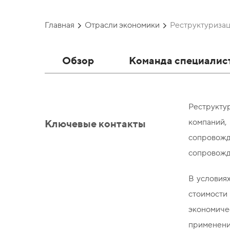
Главная
Отрасли экономики
Реструктуризац
Обзор
Команда специалис
Реструкту
Ключевые контакты
компаний,
сопровожд
сопровожда
В условия
стоимост
экономиче
применения