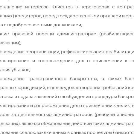
ставление интересов Клиентов в переговорах с контраг
аниях) кредиторов, перед государственными органами и орг
та с недобросовестными должниками;
ание правовой помощи администраторам (реабилитацио
вляющим);
овождение реорганизации, рефинансирования, реабилитации
ультирование и сопровождение дел о привлечении к со
ания убытков;
овождение трансграничного банкротства, а также бан
ранных юрисдикций, в целях удовлетворения требований кр
товка и подача заявлений о возбуждении процедуры банкро
льтирование и сопровождение дел о привлечении к деликтн
роль за деятельностью администраторов (реабилитационн
ляющих), включая обжалование действий таких администрат
ование сделок, заключенных в рамках процедуры банкротст