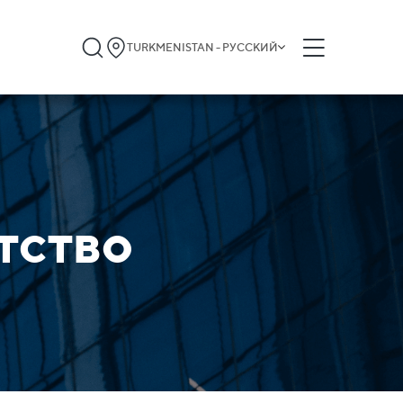
TURKMENISTAN - РУССКИЙ
тство