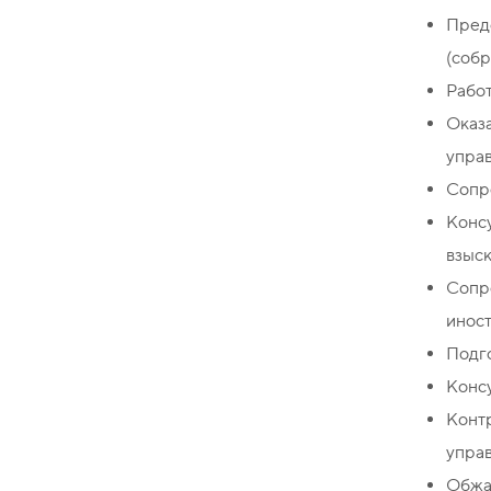
Пред
(собр
Рабо
Оказ
упра
Сопр
Конс
взыск
Сопр
иност
Подго
Консу
Конт
управ
Обжал