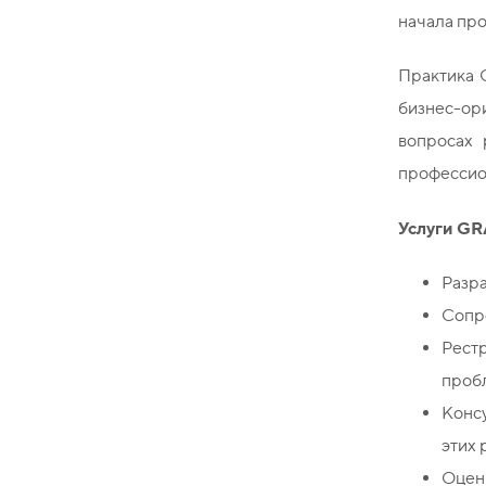
начала про
Практика
бизнес-ор
вопросах 
профессио
Услуги
GR
Разра
Сопр
Рест
пробл
Конс
этих 
Оценк