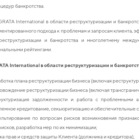
цедур банкротства.
GRATA
International
в области реструктуризации и банкротс
иентированного подхода к проблемам и запросам клиента, 
реструктуризации и банкротства и многолетнему между
нальными рейтингами.
ATA
International
в области реструктуризации и банкротст
ботка плана реструктуризации бизнеса (включая реструкту
овождение реструктуризации бизнеса (включая трансграни
руктуризация задолженности и работа с проблемными ак
емное кредитование, секьюритизацию и обеспечительные сде
ультирование по вопросам рисков возникновения признако
рисков, разработка мер по их минимизации;
а прав и средств защиты Клиента (должника и кредитора);