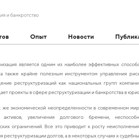
ия и банкротство
тов
Опыт
Новости
Публик
ризация является одним из наиболее эффективных способо
 а также крайне полезным инструментом управления ри
ение реструктуризаций как национальных групп компани
ет проекты в сфере реструктуризации и банкротства в юрис
х же экономической неопределенности в современном мире
и активов, увеличения долгового бремени, неспособн
ских ограничений. Все это приводит к росту неисполнени
 реструктуризации долгов, а в некоторых случаях к судебн