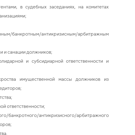
ентами, в судебных заседаниях, на комитетах
анизациями;
нным/банкротным/антикризисным/арбитражным
 и санации должников;
лидарной и субсидиарной ответственности и
кроства имущественной массы должников из
едиторов;
тства;
ой ответственности;
ого/банкротного/антикризисного/арбитражного
оров;
ва.