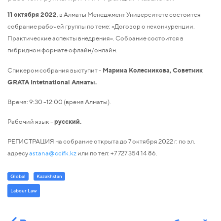
11 октября 2022
, в Алматы Менеджмент Университете состоится
собрание рабочей группы по теме: «Договор о неконкуренции.
Практические аспекты внедрения». Собрание состоится в
гибридном формате офлайн/онлайн.
Спикером собрания выступит -
Марина Колесникова, Советник
GRATA Intetnational Алматы.
Время: 9:30 -12:00
(время Алматы).
Рабочий язык -
русский.
РЕГИСТРАЦИЯ на собрание открыта до 7 октября 2022 г. по эл.
адресу
astana@ccifk.kz
или по тел: +7 727 354 14 86.
Global
Kazakhstan
Labour Law