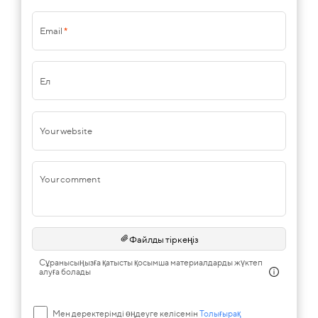
Email
*
Ел
Your website
Your comment
Файлды тіркеңіз
Сұранысыңызға қатысты қосымша материалдарды жүктеп
алуға болады
Мен деректерімді өңдеуге келісемін
Толығырақ