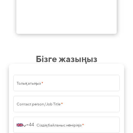
Бізге жазыңыз
Толық атыңыз
*
Contact person/Job Title
*
+44
Сіздің байланыс нөміріңіз
*