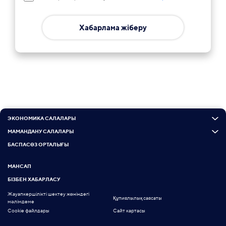
Хабарлама жіберу
ЭКОНОМИКА САЛАЛАРЫ
МАМАНДАНУ САЛАЛАРЫ
БАСПАСӨЗ ОРТАЛЫҒЫ
МАНСАП
БІЗБЕН ХАБАРЛАСУ
Жауапкершілікті шектеу жөніндегі
Құпиялылық саясаты
мәлімдеме
Cookie файлдары
Сайт картасы