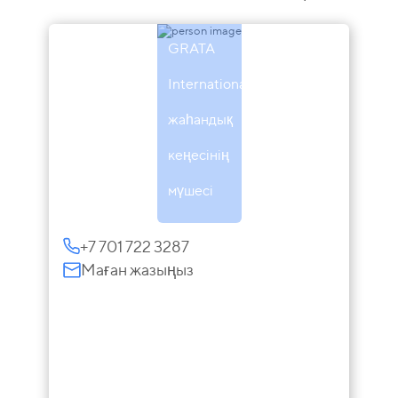
Сарымсаков
GRATA
International
жаһандық
кеңесінің
мүшесі
+7 701 722 3287
Маған жазыңыз