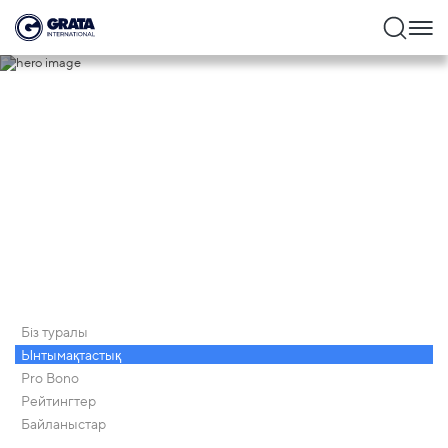
Ынтымақтастық
Біз туралы
Ынтымақтастық
Pro Bono
Рейтингтер
Байланыстар