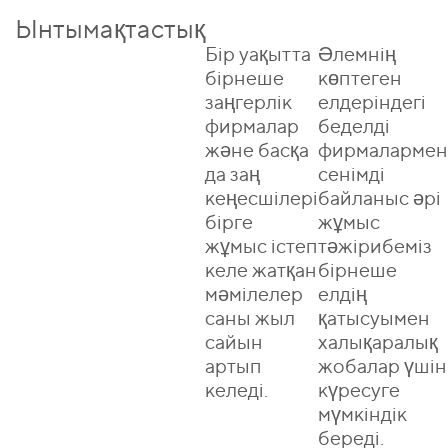
Ынтымақтастық
Бір уақытта
Әлемнің
бірнеше
көптеген
заңгерлік
елдеріндегі
фирмалар
беделді
және басқа
фирмалармен
да заң
сенімді
кеңесшілері
байланыс әрі
бірге
жұмыс
жұмыс істеп
тәжірибеміз
келе жатқан
бірнеше
мәмілелер
елдің
саны жыл
қатысуымен
сайын
халықаралық
артып
жобалар үшін
келеді.
күресуге
мүмкіндік
Айдар
береді.