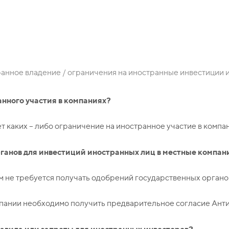
е
анное владение / ограничения на иностранные инвестиции и
анного участия в компаниях?
т каких – либо ограничение на иностранное участие в компан
рганов для инвестиций иностранных лиц в местные компан
 не требуется получать одобрений государственных органов
мпании необходимо получить предварительное согласие Ант