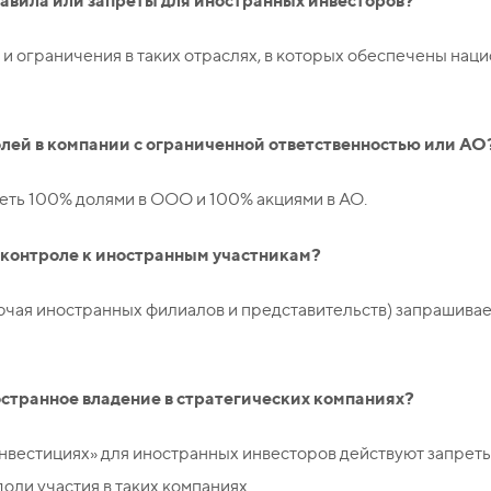
равила или запреты для иностранных инвесторов?
 и ограничения в таких отраслях, в которых обеспечены на
олей в компании с ограниченной ответственностью или АО
деть 100% долями в ООО и 100% акциями в АО.
 контроле к иностранным участникам?
ючая иностранных филиалов и представительств) запрашив
ностранное владение в стратегических компаниях?
нвестициях» для иностранных инвесторов действуют запреты
оли участия в таких компаниях.