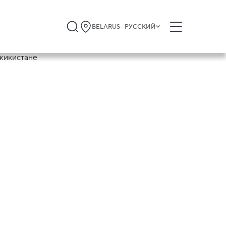
BELARUS - РУССКИЙ
 владение /
е инвестиции
х в