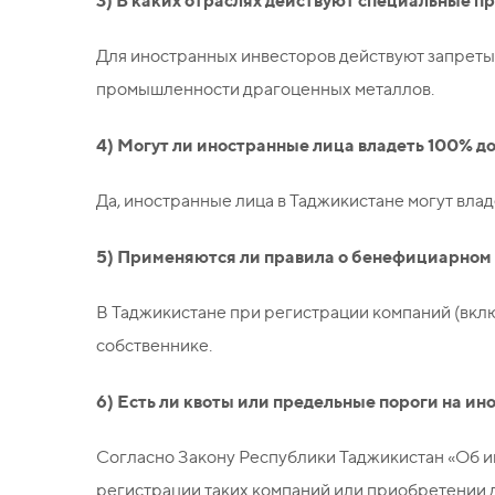
3) В каких отраслях действуют специальные п
Для иностранных инвесторов действуют запреты
промышленности драгоценных металлов.
4) Могут ли иностранные лица владеть 100% д
Да, иностранные лица в Таджикистане могут вла
5) Применяются ли правила о бенефициарном
В Таджикистане при регистрации компаний (вкл
собственнике.
6) Есть ли квоты или предельные пороги на и
Согласно Закону Республики Таджикистан «Об и
регистрации таких компаний или приобретении д