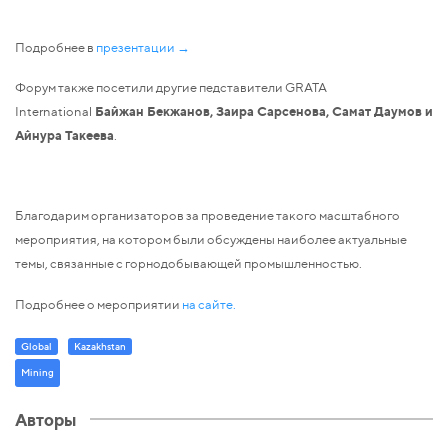
Подробнее в
презентации →
Форум также посетили другие педставители GRATA
International
Байжан Бекжанов, Заира Сарсенова, Самат Даумов и
Айнура Такеева
.
Благодарим организаторов за проведение такого масштабного
мероприятия, на котором были обсуждены наиболее актуальные
темы, связанные с горнодобывающей промышленностью.
Подробнее о мероприятии
на сайте.
Global
Kazakhstan
Mining
Авторы