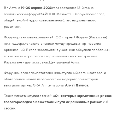
В г. Астана
19–20 апреля 2023
года состоялся 13-й горно-
геологический форум МАЙНЕКС Казахстан. Форум прошел под
общей темой «Недропользование на благо национального
развития».
Форум организован компанией ТОО «Горный Форум» (Казахстан)
при поддержке казахстанских и международных партнёрских
организаций. В ходе мероприятия участники обсудили проблемы и
точки роста и прогресса в горно-геологической отрасли в
Казахстане и других странах Центральной Азии.
Форум начался с приветственных выступлений организаторов, и
объявлением начала первой сессии, модератором которой
выступил партнер GRATA International
Алмат Даумов.
Также Алмат выступил с темой:
«О некоторых юридических рисках
геологоразведки в Казахстане и пути их решения» в рамках 2-й
сессии.