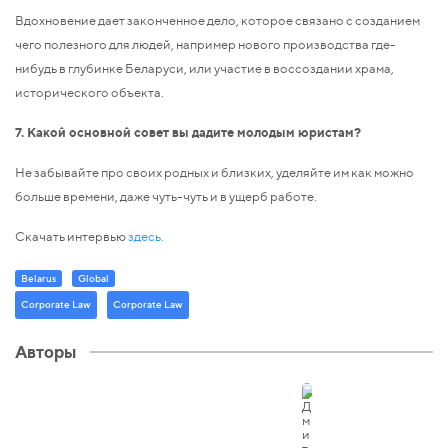
Вдохновение дает законченное дело, которое связано с созданием
чего полезного для людей, например нового производства где-
нибудь в глубинке Беларуси, или участие в воссоздании храма,
исторического объекта.
7. Какой основной совет вы дадите молодым юристам?
Не забывайте про своих родных и близких, уделяйте им как можно
больше времени, даже чуть-чуть и в ущерб работе.
Скачать интервью
здесь.
Belarus
Global
Corporate Law
Corporate Law
Авторы