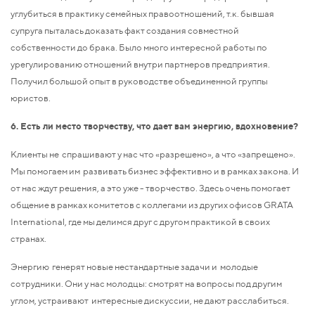
углубиться в практику семейных правоотношений, т.к. бывшая
супруга пыталась доказать факт создания совместной
собственности до брака. Было много интересной работы по
урегулированию отношений внутри партнеров предприятия.
Получил большой опыт в руководстве объединенной группы
юристов.
6. Есть ли место творчеству, что дает вам энергию, вдохновение?
Клиенты не спрашивают у нас что «разрешено», а что «запрещено».
Мы помогаем им развивать бизнес эффективно и в рамках закона. И
от нас ждут решения, а это уже - творчество. Здесь очень помогает
общение в рамках комитетов с коллегами из других офисов GRATA
International, где мы делимся друг с другом практикой в своих
странах.
Энергию генерят новые нестандартные задачи и молодые
сотрудники. Они у нас молодцы: смотрят на вопросы под другим
углом, устраивают интересные дискуссии, не дают расслабиться.