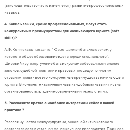
(законодательство часто изменяется), развитие профессиональных
навыков.
4. Какие навыки, кроме профессиональных, могут стать
конкурентным преимуществом для начинающего юриста (soft
skills)?
А.Ф. Кони сказал когда-то: "Юрист должен быть человеком, у
которого общее образование идет впереди специального".
Широкий кругозор, умение быть искусным собеседником, знание
законов, судебной практики и правовых процедур по многим
отраслям права - все это конкурентные преимущества начинающего
юриста. В комплекте к ключевым навыкам добавлю навыки письма,
организованность, владение современными технологиями.
5. Расскажите кратко о наиболее интересном кейсе в вашей
практике ?
Раздел имущества между супругами, основной актив которого
составляла доля в уставном фонде крупного предприятия. Пришлось