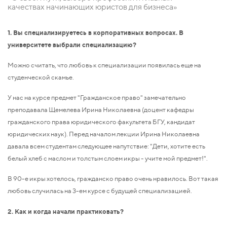
качествах начинающих юристов для бизнеса»
1. Вы специализируетесь в корпоративных вопросах. В
университете выбрали специализацию?
Можно считать, что любовь к специализации появилась еще на
студенческой скамье.
У нас на курсе предмет "Гражданское право" замечательно
преподавала Щемелева Ирина Николаевна (доцент кафедры
гражданского права юридического факультета БГУ, кандидат
юридических наук). Перед началом лекции Ирина Николаевна
давала всем студентам следующее напутствие: "Дети, хотите есть
белый хлеб с маслом и толстым слоем икры - учите мой предмет!".
В 90-е икры хотелось, гражданско право очень нравилось. Вот такая
любовь случилась на 3-ем курсе с будущей специализацией.
2. Как и когда начали практиковать?