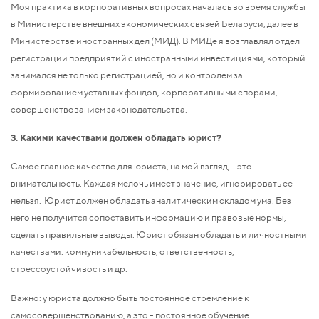
Моя практика в корпоративных вопросах началась во время службы
в Министерстве внешних экономических связей Беларуси, далее в
Министерстве иностранных дел (МИД). В МИДе я возглавлял отдел
регистрации предприятий с иностранными инвестициями, который
занимался не только регистрацией, но и контролем за
формированием уставных фондов, корпоративными спорами,
совершенствованием законодательства.
3. Какими качествами должен обладать юрист?
Самое главное качество для юриста, на мой взгляд, - это
внимательность. Каждая мелочь имеет значение, игнорировать ее
нельзя. Юрист должен обладать аналитическим складом ума. Без
него не получится сопоставить информацию и правовые нормы,
сделать правильные выводы. Юрист обязан обладать и личностными
качествами: коммуникабельность, ответственность,
стрессоустойчивость и др.
Важно: у юриста должно быть постоянное стремление к
самосовершенствованию, а это - постоянное обучение