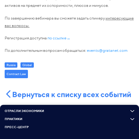
активов на предмет их оспоримости, плюсов и минусов.
По завершению вебинара вы сможете задать спикеру
интересующие
вас вопросы.
Регистрация доступна
по ссылке→
По дополнительным вопросам обращаться:
events@gratanet.com
Russia
Global
Contract Law
Вернуться к списку всех событий
ОТРАСЛИ ЭКОНОМИКИ
ПРАКТИКИ
ПРЕСС-ЦЕНТР